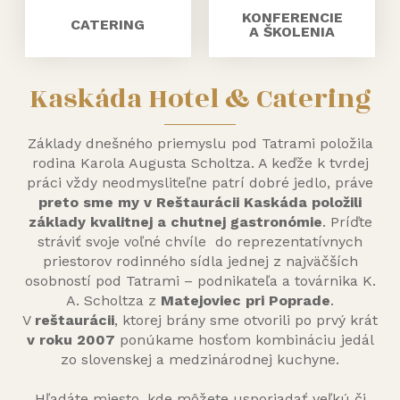
KONFERENCIE
CATERING
A ŠKOLENIA
Kaskáda Hotel & Catering
Základy dnešného priemyslu pod Tatrami položila
rodina Karola Augusta Scholtza. A keďže k tvrdej
práci vždy neodmysliteľne patrí dobré jedlo, práve
preto sme my v Reštaurácii Kaskáda položili
základy kvalitnej a chutnej gastronómie
. Príďte
stráviť svoje voľné chvíle do reprezentatívnych
priestorov rodinného sídla jednej z najväčších
osobností pod Tatrami – podnikateľa a továrnika K.
A. Scholtza z
Matejoviec pri Poprade
.
V
reštaurácii
, ktorej brány sme otvorili po prvý krát
v roku 2007
ponúkame hosťom kombináciu jedál
zo slovenskej a medzinárodnej kuchyne.
Hľadáte miesto, kde môžete usporiadať veľkú či