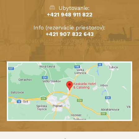
Ubytovanie:
+421 948 911 822
Info (rezervácie priestorov):
+421 907 832 643
Možnosti platby: hotovosť, platobná karta
stravné lístky, e-stravenky