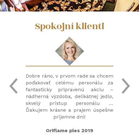
Spokojní klienti
end v
Dobre ráno, v prvom rade sa chcem
Strá
sonál
poďakovať celému personálu za
príj
šetko
fantasticky pripravenú akciu –
veľm
by a
nádherná výzdoba, delikátnej jedlo,
krá
. Urči
skvelý prístup personálu …
kuchy
eme.
Ďakujem krásne a prajem úspešne
sa 
príjemne dni!
Oriflame ples 2019