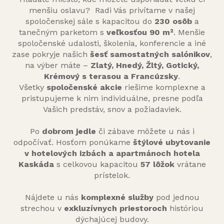
menšiu oslavu? Radi Vás privítame v našej
spoločenskej sále s kapacitou do
230 osôb
a
tanečným parketom s
veľkosťou 90 m²
. Menšie
spoločenské udalosti, školenia, konferencie a iné
zase pokryje našich
šesť samostatných salónikov
,
na výber máte –
Zlatý, Hnedý, Žltý, Gotický,
Krémový s terasou a Francúzsky
.
Všetky
spoločenské akcie
riešime komplexne a
pristupujeme k nim individuálne, presne podľa
Vašich predstáv, snov a požiadaviek.
Po
dobrom jedle
či zábave môžete u nás i
odpočívať. Hosťom ponúkame
štýlové ubytovanie
v hotelových izbách a apartmánoch hotela
Kaskáda
s celkovou kapacitou
57 lôžok
vrátane
prístelok.
Nájdete u nás
komplexné služby
pod jednou
strechou v
exkluzívnych priestoroch
históriou
dýchajúcej budovy.