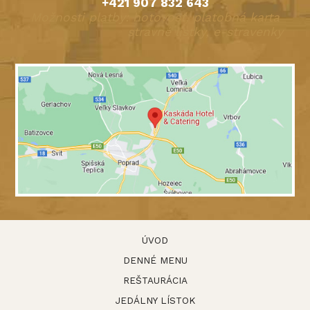
+421 907 832 643
Možnosti platby: hotovosť, platobná karta
stravné lístky, e-stravenky
ÚVOD
DENNÉ MENU
REŠTAURÁCIA
JEDÁLNY LÍSTOK