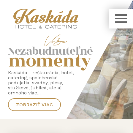
Nezabudnuteľné
momenty
Kaskáda - reštaurácia, hotel,
catering, spoločenské
podujatia, svadby, plesy,
stužkové, jubileá, ale aj
omnoho viac...
ZOBRAZIŤ VIAC