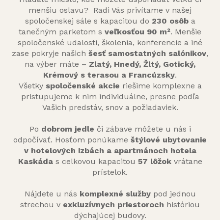
menšiu oslavu? Radi Vás privítame v našej
spoločenskej sále s kapacitou do
230 osôb
a
tanečným parketom s
veľkosťou 90 m²
. Menšie
spoločenské udalosti, školenia, konferencie a iné
zase pokryje našich
šesť samostatných salónikov
,
na výber máte –
Zlatý, Hnedý, Žltý, Gotický,
Krémový s terasou a Francúzsky
.
Všetky
spoločenské akcie
riešime komplexne a
pristupujeme k nim individuálne, presne podľa
Vašich predstáv, snov a požiadaviek.
Po
dobrom jedle
či zábave môžete u nás i
odpočívať. Hosťom ponúkame
štýlové ubytovanie
v hotelových izbách a apartmánoch hotela
Kaskáda
s celkovou kapacitou
57 lôžok
vrátane
prístelok.
Nájdete u nás
komplexné služby
pod jednou
strechou v
exkluzívnych priestoroch
históriou
dýchajúcej budovy.