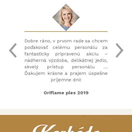
end v
Dobre ráno, v prvom rade sa chcem
Strá
sonál
poďakovať celému personálu za
príj
šetko
fantasticky pripravenú akciu –
veľm
by a
nádherná výzdoba, delikátnej jedlo,
krá
. Urči
skvelý prístup personálu …
kuchy
eme.
Ďakujem krásne a prajem úspešne
sa 
príjemne dni!
Oriflame ples 2019