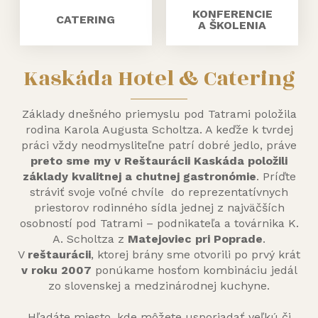
KONFERENCIE
CATERING
A ŠKOLENIA
Kaskáda Hotel & Catering
Základy dnešného priemyslu pod Tatrami položila
rodina Karola Augusta Scholtza. A keďže k tvrdej
práci vždy neodmysliteľne patrí dobré jedlo, práve
preto sme my v Reštaurácii Kaskáda položili
základy kvalitnej a chutnej gastronómie
. Príďte
stráviť svoje voľné chvíle do reprezentatívnych
priestorov rodinného sídla jednej z najväčších
osobností pod Tatrami – podnikateľa a továrnika K.
A. Scholtza z
Matejoviec pri Poprade
.
V
reštaurácii
, ktorej brány sme otvorili po prvý krát
v roku 2007
ponúkame hosťom kombináciu jedál
zo slovenskej a medzinárodnej kuchyne.
Hľadáte miesto, kde môžete usporiadať veľkú či