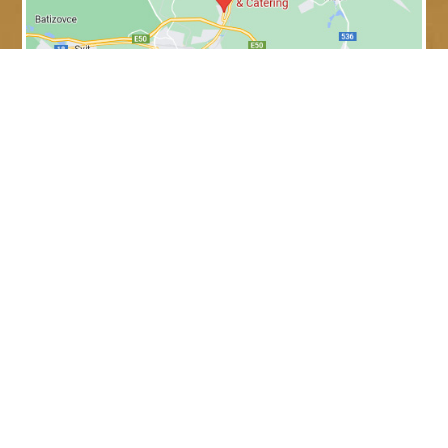
ÚVOD
DENNÉ MENU
REŠTAURÁCIA
JEDÁLNY LÍSTOK
SLÁVNOSTNÁ SÁLA
UBYTOVANIE
SALÓNIKY
SLÁVNOSTNÁ VÝZDOBA
CATERING
KONFERENCIE A ŠKOLENIA