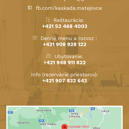
fb.com/kaskada.matejovce
Reštaurácia:
+421 52 468 4003
Denné menu a rozvoz :
+421 908 928 122
Ubytovanie:
+421 948 911 822
Info (rezervácie priestorov):
+421 907 832 643
Možnosti platby: hotovosť, platobná karta
stravné lístky, e-stravenky