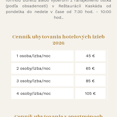
formou bufetu alebo výberom z raňajkového lístka
(podľa obsadenosti) v Reštaurácii Kaskáda od
pondelka do nedele v čase od 7:30 hod. - 10:00
hod..
Cenník ubytovania hotelových izieb
2026
1 osoba/izba/noc
45 €
2 osoby/izba/noc
65 €
3 osoby/izba/noc
85 €
4 osoby/izba/noc
105 €
Cenník ubytovania v apartmánoch