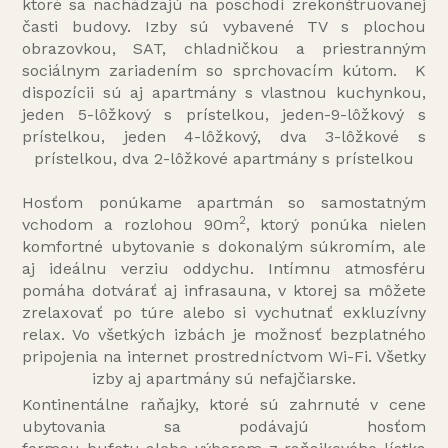
ktoré sa nachádzajú na poschodí zrekonštruovanej
časti budovy. Izby sú vybavené TV s plochou
obrazovkou, SAT, chladničkou a priestranným
sociálnym zariadením so sprchovacím kútom. K
dispozícii sú aj apartmány s vlastnou kuchynkou,
jeden 5-lôžkový s prístelkou, jeden-9-lôžkový s
prístelkou, jeden 4-lôžkový, dva 3-lôžkové s
prístelkou, dva 2-lôžkové apartmány s prístelkou
Hosťom ponúkame apartmán so samostatným
2
vchodom a rozlohou 90m
, ktorý ponúka nielen
komfortné ubytovanie s dokonalým súkromím, ale
aj ideálnu verziu oddychu. Intímnu atmosféru
pomáha dotvárať aj infrasauna, v ktorej sa môžete
zrelaxovať po túre alebo si vychutnať exkluzívny
relax. Vo všetkých izbách je možnosť bezplatného
pripojenia na internet prostredníctvom Wi-Fi. Všetky
izby aj apartmány sú nefajčiarske.
Kontinentálne raňajky, ktoré sú zahrnuté v cene
ubytovania sa podávajú hosťom