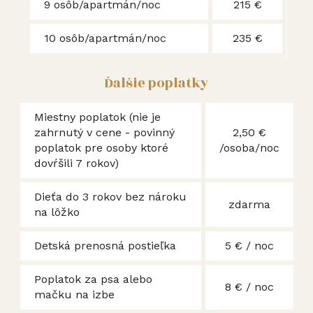
9 osôb/apartmán/noc
215 €
10 osôb/apartmán/noc
235 €
Ďalšie poplatky
Miestny poplatok (nie je
zahrnutý v cene - povinný
2,50 €
poplatok pre osoby ktoré
/osoba/noc
dovŕšili 7 rokov)
Dieťa do 3 rokov bez nároku
zdarma
na lôžko
Detská prenosná postieľka
5 € / noc
Poplatok za psa alebo
8 € / noc
mačku na izbe