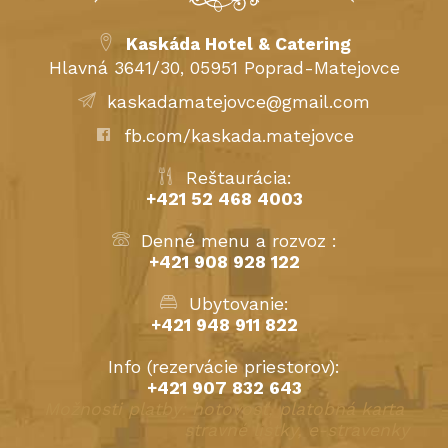
Kaskáda Hotel & Catering
Hlavná 3641/30, 05951 Poprad-Matejovce
kaskadamatejovce@gmail.com
fb.com/kaskada.matejovce
Reštaurácia:
+421 52 468 4003
Denné menu a rozvoz :
+421 908 928 122
Ubytovanie:
+421 948 911 822
Info (rezervácie priestorov):
+421 907 832 643
Možnosti platby: hotovosť, platobná karta
stravné lístky, e-stravenky