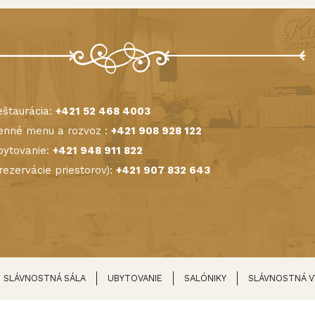
štaurácia:
+421 52 468 4003
nné menu a rozvoz :
+421 908 928 122
ytovanie:
+421 948 911 822
(rezervácie priestorov):
+421 907 832 643
sti platby: hotovosť, platobná karta
avné lístky, e-stravenky
SLÁVNOSTNÁ SÁLA
UBYTOVANIE
SALÓNIKY
SLÁVNOSTNÁ 