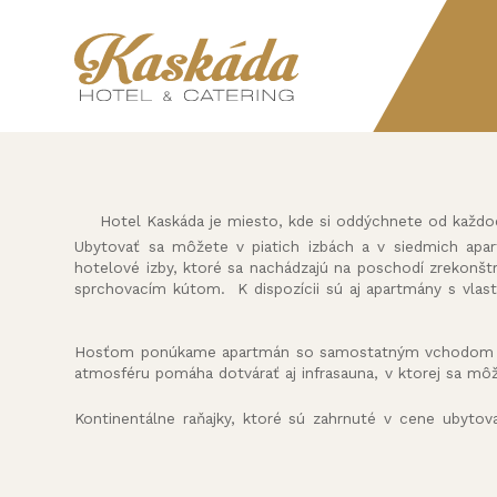
Hotel Kaskáda je miesto, kde si oddýchnete od každo
Ubytovať sa môžete v piatich izbách a v siedmich apart
hotelové izby, ktoré sa nachádzajú na poschodí zrekonšt
sprchovacím kútom. K dispozícii sú aj apartmány s vlastn
Hosťom ponúkame apartmán so samostatným vchodom 
atmosféru pomáha dotvárať aj infrasauna, v ktorej sa môž
Kontinentálne raňajky, ktoré sú zahrnuté v cene ubyto