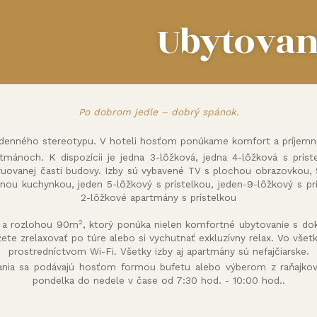
Ubytovan
Po dobrom jedle – dobrý spánok.
denného stereotypu. V hoteli hosťom ponúkame komfort a príjemnú 
mánoch. K dispozícii je jedna 3-lôžková, jedna 4-lôžková s príst
ruovanej časti budovy. Izby sú vybavené TV s plochou obrazovkou,
ou kuchynkou, jeden 5-lôžkový s prístelkou, jeden-9-lôžkový s prí
2-lôžkové apartmány s prístelkou
2
a rozlohou 90m
, ktorý ponúka nielen komfortné ubytovanie s do
ete zrelaxovať po túre alebo si vychutnať exkluzívny relax. Vo všet
prostredníctvom Wi-Fi. Všetky izby aj apartmány sú nefajčiarske.
vania sa podávajú hosťom formou bufetu alebo výberom z raňajkové
pondelka do nedele v čase od 7:30 hod. - 10:00 hod..