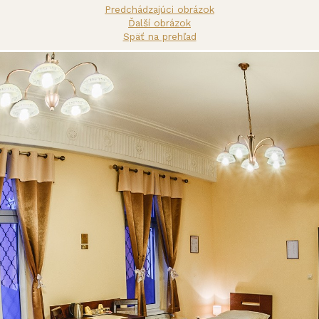
Predchádzajúci obrázok
Ďalší obrázok
Späť na prehľad