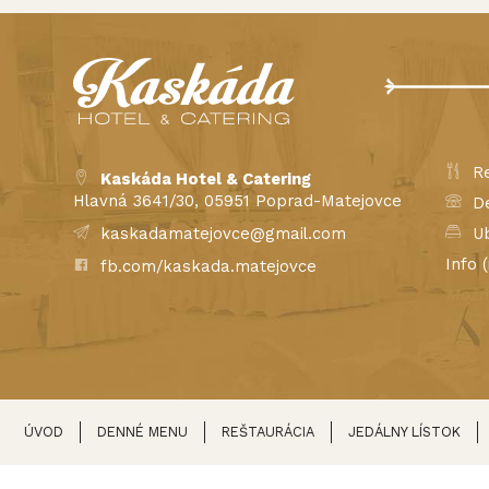
Re
Kaskáda Hotel & Catering
Hlavná 3641/30, 05951 Poprad-Matejovce
De
kaskadamatejovce@gmail.com
Ub
Info 
fb.com/kaskada.matejovce
Možno
str
ÚVOD
DENNÉ MENU
REŠTAURÁCIA
JEDÁLNY LÍSTOK