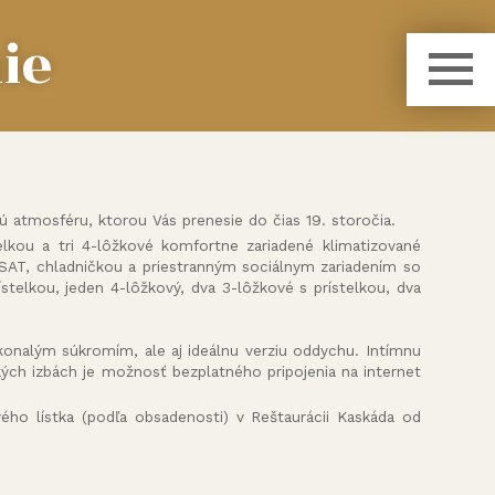
ie
atmosféru, ktorou Vás prenesie do čias 19. storočia.
elkou a tri 4-lôžkové komfortne zariadené klimatizované
 SAT, chladničkou a priestranným sociálnym zariadením so
stelkou, jeden 4-lôžkový, dva 3-lôžkové s prístelkou, dva
konalým súkromím, ale aj ideálnu verziu oddychu. Intímnu
kých izbách je možnosť bezplatného pripojenia na internet
ho lístka (podľa obsadenosti) v Reštaurácii Kaskáda od