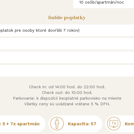
10 osôb/apartmán/noc
Ďalšie poplatky
platok pre osoby ktoré dovŕšili 7 rokov)
Check in: od 14:00 hod. do 22:00 hod.
Check out: do 10:00 hod.
Parkovanie: k dispozícii bezplatné parkovisko na mieste
Všetky ceny sú uvádzané vrátane 5 % DPH.
b: 5 + 7x apartmán
Kapacita: 57
Kom