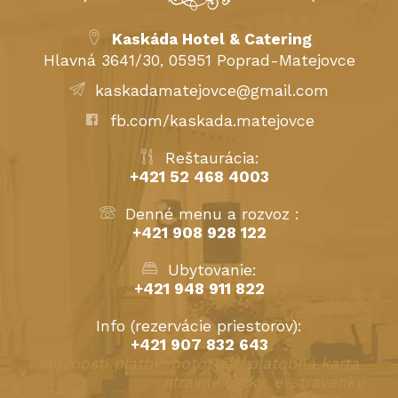
Kaskáda Hotel & Catering
Hlavná 3641/30, 05951 Poprad-Matejovce
kaskadamatejovce@gmail.com
fb.com/kaskada.matejovce
Reštaurácia:
+421 52 468 4003
Denné menu a rozvoz :
+421 908 928 122
Ubytovanie:
+421 948 911 822
Info (rezervácie priestorov):
+421 907 832 643
Možnosti platby: hotovosť, platobná karta
stravné lístky, e-stravenky