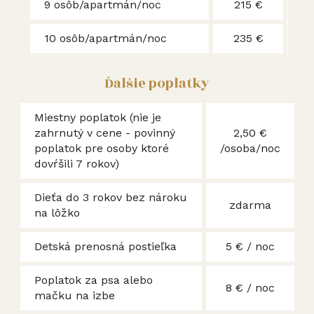
9 osôb/apartmán/noc
215 €
10 osôb/apartmán/noc
235 €
Ďalšie poplatky
Miestny poplatok (nie je
zahrnutý v cene - povinný
2,50 €
poplatok pre osoby ktoré
/osoba/noc
dovŕšili 7 rokov)
Dieťa do 3 rokov bez nároku
zdarma
na lôžko
Detská prenosná postieľka
5 € / noc
Poplatok za psa alebo
8 € / noc
mačku na izbe