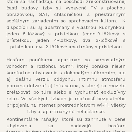
ktoré sa nachádzajú na poschodí zrekonštruovanej
časti budovy. Izby sú vybavené TV s plochou
obrazovkou, SAT, chladničkou a priestranným
sociálnym zariadením so sprchovacím kútom. K
dispozícii sú aj apartmány s vlastnou kuchynkou,
jeden 5-lôžkový s prístelkou, jeden-9-lôžkový s
prístelkou, jeden 4-lôžkový, dva 3-lôžkové s
prístelkou, dva 2-lôžkové apartmány s prístelkou
Hosťom ponúkame apartmán so samostatným
2
vchodom a rozlohou 90m
, ktorý ponúka nielen
komfortné ubytovanie s dokonalým súkromím, ale
aj ideálnu verziu oddychu. Intímnu atmosféru
pomáha dotvárať aj infrasauna, v ktorej sa môžete
zrelaxovať po túre alebo si vychutnať exkluzívny
relax. Vo všetkých izbách je možnosť bezplatného
pripojenia na internet prostredníctvom Wi-Fi. Všetky
izby aj apartmány sú nefajčiarske.
Kontinentálne raňajky, ktoré sú zahrnuté v cene
ubytovania sa podávajú hosťom