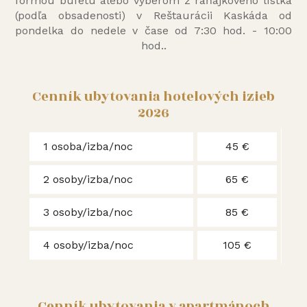
formou bufetu alebo výberom z raňajkového lístka
(podľa obsadenosti) v Reštaurácii Kaskáda od
pondelka do nedele v čase od 7:30 hod. - 10:00
hod..
Cenník ubytovania hotelových izieb
2026
1 osoba/izba/noc
45 €
2 osoby/izba/noc
65 €
3 osoby/izba/noc
85 €
4 osoby/izba/noc
105 €
Cenník ubytovania v apartmánoch