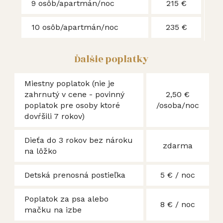
9 osôb/apartmán/noc
215 €
10 osôb/apartmán/noc
235 €
Ďalšie poplatky
Miestny poplatok (nie je
zahrnutý v cene - povinný
2,50 €
poplatok pre osoby ktoré
/osoba/noc
dovŕšili 7 rokov)
Dieťa do 3 rokov bez nároku
zdarma
na lôžko
Detská prenosná postieľka
5 € / noc
Poplatok za psa alebo
8 € / noc
mačku na izbe