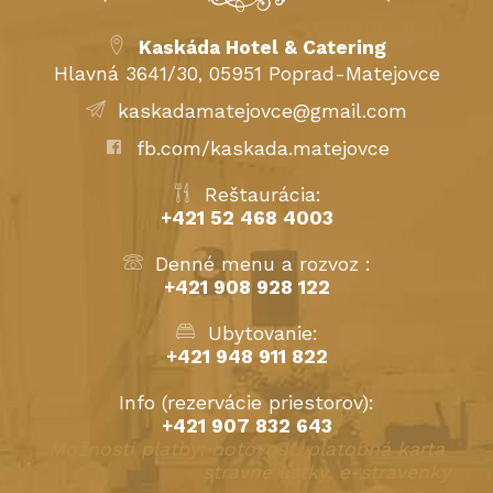
Kaskáda Hotel & Catering
Hlavná 3641/30, 05951 Poprad-Matejovce
kaskadamatejovce@gmail.com
fb.com/kaskada.matejovce
Reštaurácia:
+421 52 468 4003
Denné menu a rozvoz :
+421 908 928 122
Ubytovanie:
+421 948 911 822
Info (rezervácie priestorov):
+421 907 832 643
Možnosti platby: hotovosť, platobná karta
stravné lístky, e-stravenky