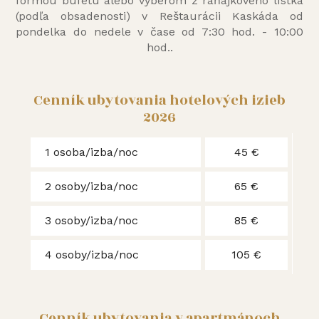
formou bufetu alebo výberom z raňajkového lístka
(podľa obsadenosti) v Reštaurácii Kaskáda od
pondelka do nedele v čase od 7:30 hod. - 10:00
hod..
Cenník ubytovania hotelových izieb
2026
1 osoba/izba/noc
45 €
2 osoby/izba/noc
65 €
3 osoby/izba/noc
85 €
4 osoby/izba/noc
105 €
Cenník ubytovania v apartmánoch