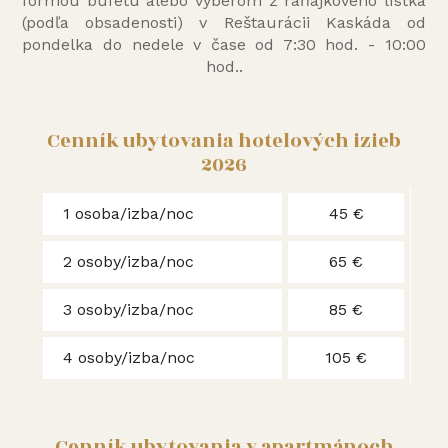
formou bufetu alebo výberom z raňajkového lístka
(podľa obsadenosti) v Reštaurácii Kaskáda od
pondelka do nedele v čase od 7:30 hod. - 10:00
hod..
Cenník ubytovania hotelových izieb
2026
1 osoba/izba/noc
45 €
2 osoby/izba/noc
65 €
3 osoby/izba/noc
85 €
4 osoby/izba/noc
105 €
Cenník ubytovania v apartmánoch