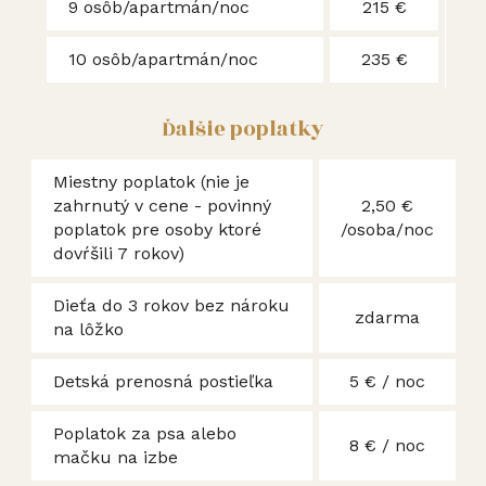
9 osôb/apartmán/noc
215 €
10 osôb/apartmán/noc
235 €
Ďalšie poplatky
Miestny poplatok (nie je
zahrnutý v cene - povinný
2,50 €
poplatok pre osoby ktoré
/osoba/noc
dovŕšili 7 rokov)
Dieťa do 3 rokov bez nároku
zdarma
na lôžko
Detská prenosná postieľka
5 € / noc
Poplatok za psa alebo
8 € / noc
mačku na izbe