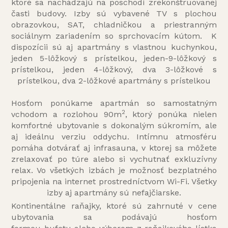
ktoré sa nachádzajú na poschodí zrekonštruovanej
časti budovy. Izby sú vybavené TV s plochou
obrazovkou, SAT, chladničkou a priestranným
sociálnym zariadením so sprchovacím kútom. K
dispozícii sú aj apartmány s vlastnou kuchynkou,
jeden 5-lôžkový s prístelkou, jeden-9-lôžkový s
prístelkou, jeden 4-lôžkový, dva 3-lôžkové s
prístelkou, dva 2-lôžkové apartmány s prístelkou
Hosťom ponúkame apartmán so samostatným
2
vchodom a rozlohou 90m
, ktorý ponúka nielen
komfortné ubytovanie s dokonalým súkromím, ale
aj ideálnu verziu oddychu. Intímnu atmosféru
pomáha dotvárať aj infrasauna, v ktorej sa môžete
zrelaxovať po túre alebo si vychutnať exkluzívny
relax. Vo všetkých izbách je možnosť bezplatného
pripojenia na internet prostredníctvom Wi-Fi. Všetky
izby aj apartmány sú nefajčiarske.
Kontinentálne raňajky, ktoré sú zahrnuté v cene
ubytovania sa podávajú hosťom