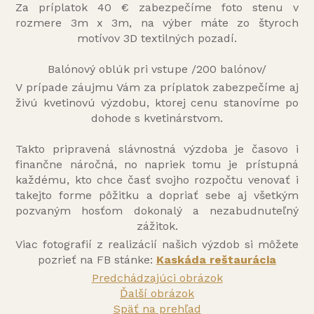
Za príplatok 40 € zabezpečíme foto stenu v
rozmere 3m x 3m, na výber máte zo štyroch
motívov 3D textilných pozadí.
Balónový oblúk pri vstupe /200 balónov/
V prípade záujmu Vám za príplatok zabezpečíme aj
živú kvetinovú výzdobu, ktorej cenu stanovíme po
dohode s kvetinárstvom.
Takto pripravená slávnostná výzdoba je časovo i
finančne náročná, no napriek tomu je prístupná
každému, kto chce časť svojho rozpočtu venovať i
takejto forme pôžitku a dopriať sebe aj všetkým
pozvaným hosťom dokonalý a nezabudnuteľný
zážitok.
Viac fotografií z realizácií našich výzdob si môžete
pozrieť na FB stánke:
Kaskáda reštaurácia
Predchádzajúci obrázok
Ďalší obrázok
Späť na prehľad