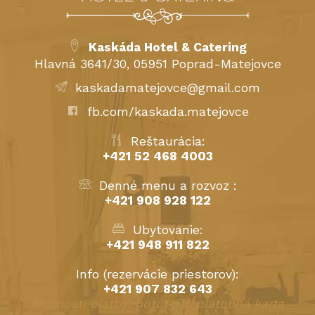
Kaskáda Hotel & Catering
Hlavná 3641/30, 05951 Poprad-Matejovce
kaskadamatejovce@gmail.com
fb.com/kaskada.matejovce
Reštaurácia:
+421 52 468 4003
Denné menu a rozvoz :
+421 908 928 122
Ubytovanie:
+421 948 911 822
Info (rezervácie priestorov):
+421 907 832 643
Možnosti platby: hotovosť, platobná karta