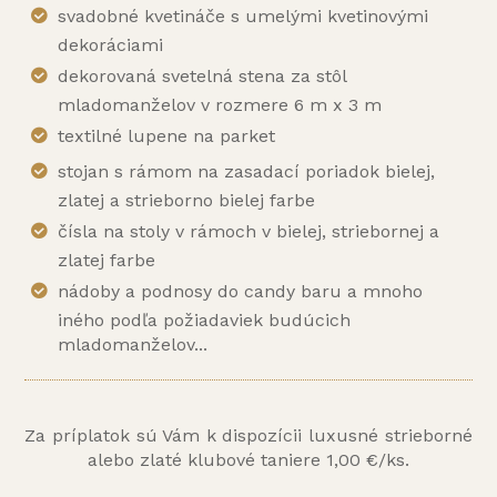
svadobné kvetináče s umelými kvetinovými
dekoráciami
dekorovaná svetelná stena za stôl
mladomanželov v rozmere 6 m x 3 m
textilné lupene na parket
stojan s rámom na zasadací poriadok bielej,
zlatej a strieborno bielej farbe
čísla na stoly v rámoch v bielej, striebornej a
zlatej farbe
nádoby a podnosy do candy baru a mnoho
iného podľa požiadaviek budúcich
mladomanželov...
Za príplatok sú Vám k dispozícii luxusné strieborné
alebo zlaté klubové taniere 1,00 €/ks.