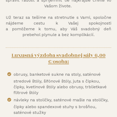
spraviť radosť a spríjemniť tie najkrajšie chvíle vo
Vašom živote.
Už teraz sa tešíme na stretnutie s Vami, spoločne
nájdeme cestu k Vašej spokojnosti
a pomôžeme k tomu, aby Váš svadobný deň
prebehol plynule a bez komplikácií.
Luxusná výzdoba svadobnej sály 6,00
€/osoba:
obrusy, banketové sukne na stoly, saténové
stredové štóly, šifónové štóly, juta s čipkou,
čipky, kvetinové štóly alebo obrusy, trblietkavé
flitrové štóly
návleky na stoličky, saténové mašle na stoličky,
čipky alebo spandexové stuhy s brošňou,
saténové stužky