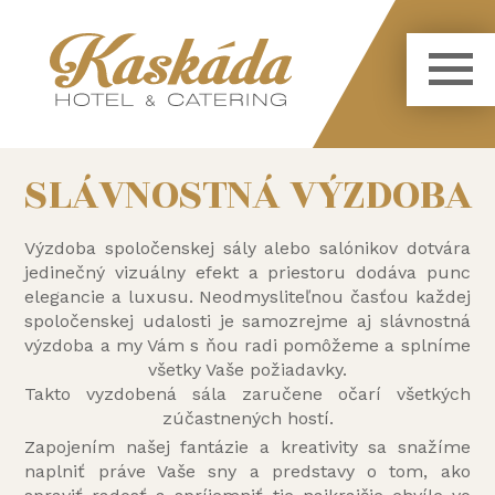
SLÁVNOSTNÁ VÝZDOBA
Výzdoba spoločenskej sály alebo salónikov dotvára
jedinečný vizuálny efekt a priestoru dodáva punc
elegancie a luxusu. Neodmysliteľnou časťou každej
spoločenskej udalosti je samozrejme aj slávnostná
výzdoba a my Vám s ňou radi pomôžeme a splníme
všetky Vaše požiadavky.
Takto vyzdobená sála zaručene očarí všetkých
zúčastnených hostí.
Zapojením našej fantázie a kreativity sa snažíme
naplniť práve Vaše sny a predstavy o tom, ako