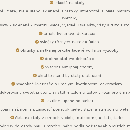
zrkadlá na stoly
rné, zlaté, biele alebo sklenené svietniky strieborné a biele päťr
svietniky
vázy - sklenené - martini, valce, vysoké úzke vázy, vázy s dutou st
umelé kvetinové dekorácie
sviečky rôznych tvarov a farieb
obrúsky z netkanej textílie ladené vo farbe výzdoby
drobné stolové dekorácie
výzdoba vstupnej chodby
okrúhle stand by stoly s obrusmi
svadobné kvetináče s umelými kvetinovými dekoráciami
dekorovaná svetelná stena za stôl mladomanželov v rozmere 6 m 
textilné lupene na parket
stojan s rámom na zasadací poriadok bielej, zlatej a strieborno bielej
čísla na stoly v rámoch v bielej, striebornej a zlatej farbe
odnosy do candy baru a mnoho iného podľa požiadaviek budúcich m