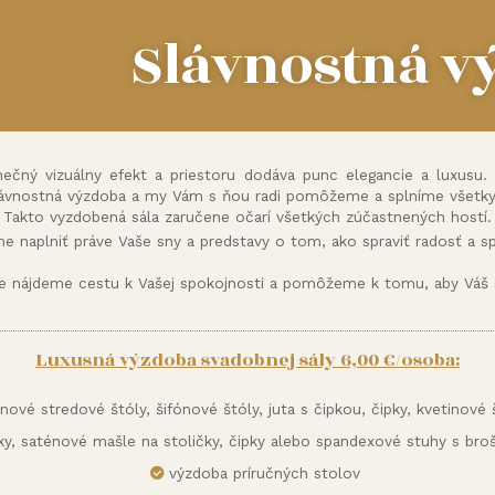
Slávnostná v
nečný vizuálny efekt a priestoru dodáva punc elegancie a luxusu.
ávnostná výzdoba a my Vám s ňou radi pomôžeme a splníme všetky
Takto vyzdobená sála zaručene očarí všetkých zúčastnených hostí.
me naplniť práve Vaše sny a predstavy o tom, ako spraviť radosť a spr
ne nájdeme cestu k Vašej spokojnosti a pomôžeme k tomu, aby Váš 
Luxusná výzdoba svadobnej sály 6,00 €/osoba:
ové stredové štóly, šifónové štóly, juta s čipkou, čipky, kvetinové š
čky, saténové mašle na stoličky, čipky alebo spandexové stuhy s br
výzdoba príručných stolov