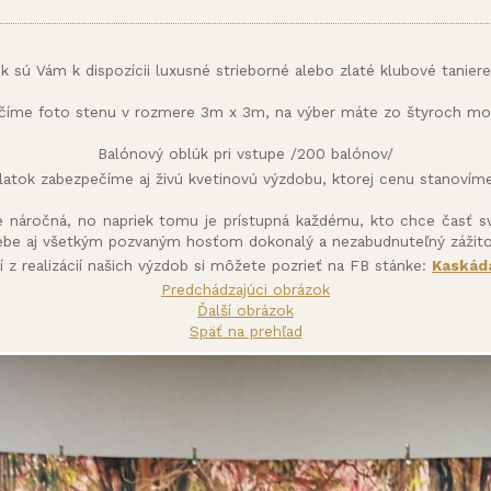
ok sú Vám k dispozícii luxusné strieborné alebo zlaté klubové taniere
číme foto stenu v rozmere 3m x 3m, na výber máte zo štyroch mot
Balónový oblúk pri vstupe /200 balónov/
latok zabezpečíme aj živú kvetinovú výzdobu, ktorej cenu stanoví
e náročná, no napriek tomu je prístupná každému, kto chce časť s
ebe aj všetkým pozvaným hosťom dokonalý a nezabudnuteľný zážito
ií z realizácií našich výzdob si môžete pozrieť na FB stánke:
Kaskáda
Predchádzajúci obrázok
Ďalší obrázok
Späť na prehľad