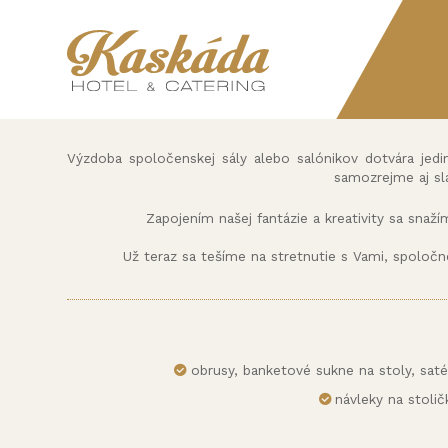
Výzdoba spoločenskej sály alebo salónikov dotvára jedi
samozrejme aj sl
Zapojením našej fantázie a kreativity sa snaží
Už teraz sa tešíme na stretnutie s Vami, spoloč
obrusy, banketové sukne na stoly, satén
návleky na stoli