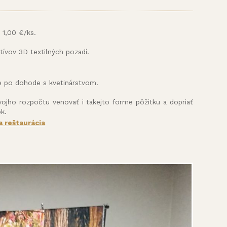
 1,00 €/ks.
ívov 3D textilných pozadí.
me po dohode s kvetinárstvom.
vojho rozpočtu venovať i takejto forme pôžitku a dopriať
k.
 reštaurácia