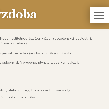
ýzdoba
 Neodmysliteľnou časťou každej spoločenskej udalosti je
 Vaše požiadavky.
íjemniť tie najkrajšie chvíle vo Vašom živote.
svadobný deň prebehol plynule a bez komplikácií.
tóly alebo obrusy, trblietkavé flitrové štóly
ošňou, saténové stužky