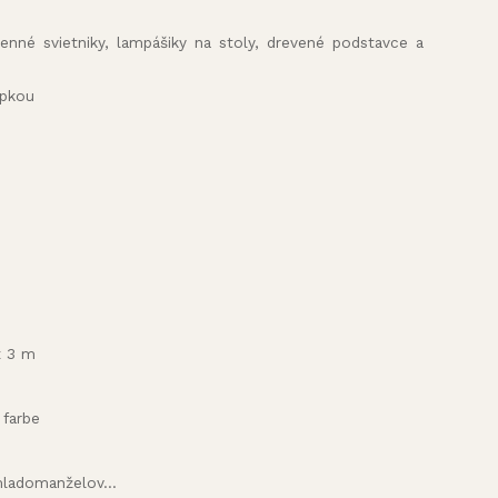
amenné svietniky, lampášiky na stoly, drevené podstavce a
opkou
x 3 m
 farbe
ladomanželov...