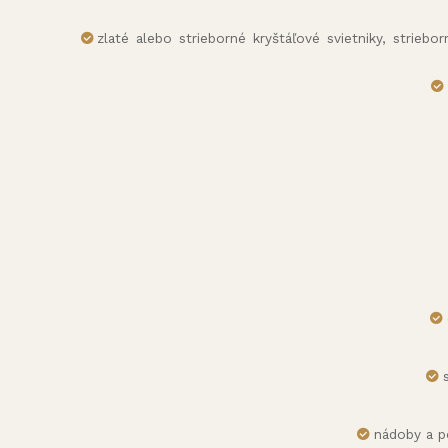
zlaté alebo strieborné kryštáľové svietniky, striebo
nádoby a p