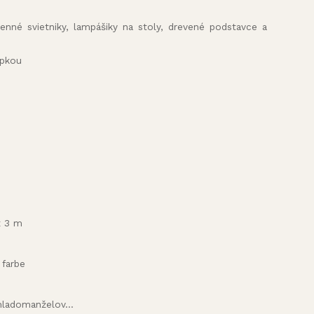
amenné svietniky, lampášiky na stoly, drevené podstavce a
opkou
x 3 m
 farbe
ladomanželov...