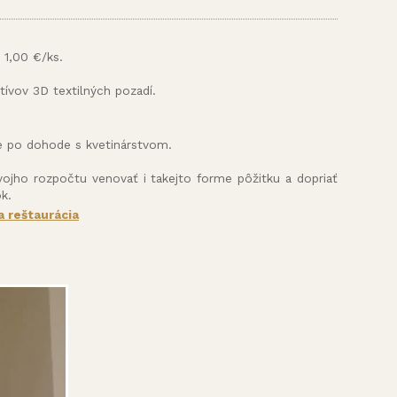
 1,00 €/ks.
ívov 3D textilných pozadí.
me po dohode s kvetinárstvom.
vojho rozpočtu venovať i takejto forme pôžitku a dopriať
k.
 reštaurácia