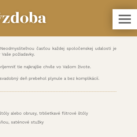
ýzdoba
 Neodmysliteľnou časťou každej spoločenskej udalosti je
 Vaše požiadavky.
íjemniť tie najkrajšie chvíle vo Vašom živote.
svadobný deň prebehol plynule a bez komplikácií.
tóly alebo obrusy, trblietkavé flitrové štóly
ošňou, saténové stužky