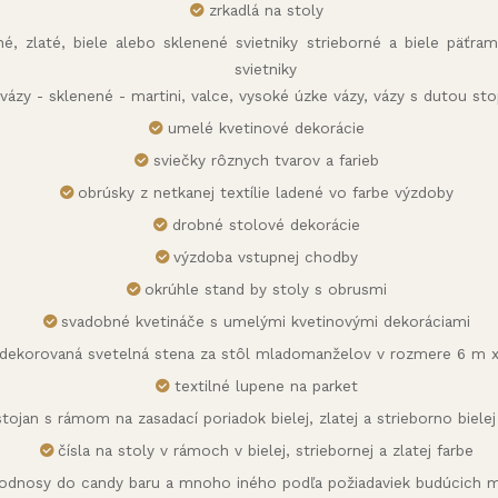
zrkadlá na stoly
rné, zlaté, biele alebo sklenené svietniky strieborné a biele päťr
svietniky
vázy - sklenené - martini, valce, vysoké úzke vázy, vázy s dutou st
umelé kvetinové dekorácie
sviečky rôznych tvarov a farieb
obrúsky z netkanej textílie ladené vo farbe výzdoby
drobné stolové dekorácie
výzdoba vstupnej chodby
okrúhle stand by stoly s obrusmi
svadobné kvetináče s umelými kvetinovými dekoráciami
dekorovaná svetelná stena za stôl mladomanželov v rozmere 6 m 
textilné lupene na parket
stojan s rámom na zasadací poriadok bielej, zlatej a strieborno bielej
čísla na stoly v rámoch v bielej, striebornej a zlatej farbe
odnosy do candy baru a mnoho iného podľa požiadaviek budúcich m