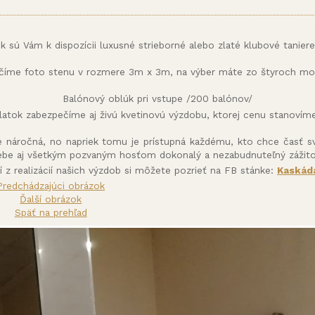
ok sú Vám k dispozícii luxusné strieborné alebo zlaté klubové taniere
číme foto stenu v rozmere 3m x 3m, na výber máte zo štyroch mot
Balónový oblúk pri vstupe /200 balónov/
latok zabezpečíme aj živú kvetinovú výzdobu, ktorej cenu stanoví
e náročná, no napriek tomu je prístupná každému, kto chce časť s
ebe aj všetkým pozvaným hosťom dokonalý a nezabudnuteľný zážito
ií z realizácií našich výzdob si môžete pozrieť na FB stánke:
Kaskáda
Predchádzajúci obrázok
Ďalší obrázok
Späť na prehľad