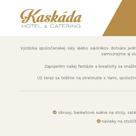
Výzdoba spoločenskej sály alebo salónikov dotvára jedi
samozrejme aj sl
Zapojením našej fantázie a kreativity sa snaží
Už teraz sa tešíme na stretnutie s Vami, spoloč
obrusy, banketové sukne na stoly, satén
návleky na stoli