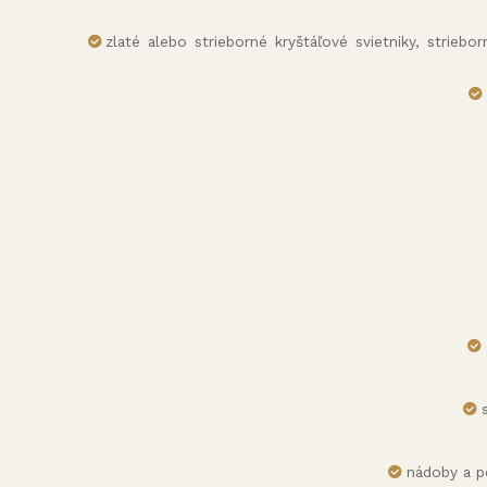
zlaté alebo strieborné kryštáľové svietniky, striebo
nádoby a p