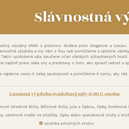
Slávnostná v
nečný vizuálny efekt a priestoru dodáva punc elegancie a luxusu.
ávnostná výzdoba a my Vám s ňou radi pomôžeme a splníme všetky
Takto vyzdobená sála zaručene očarí všetkých zúčastnených hostí.
me naplniť práve Vaše sny a predstavy o tom, ako spraviť radosť a spr
ne nájdeme cestu k Vašej spokojnosti a pomôžeme k tomu, aby Váš 
Luxusná výzdoba svadobnej sály 6,00 €/osoba:
ové stredové štóly, šifónové štóly, juta s čipkou, čipky, kvetinové š
čky, saténové mašle na stoličky, čipky alebo spandexové stuhy s br
výzdoba príručných stolov