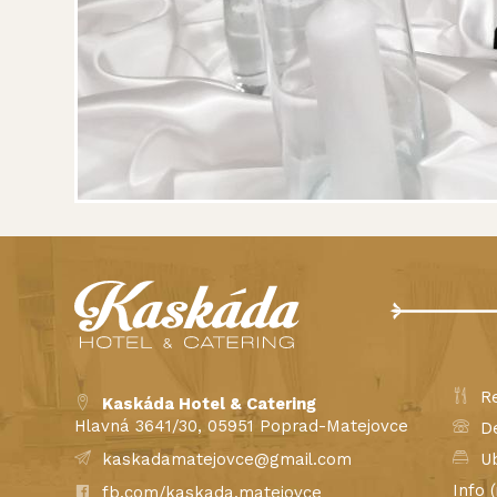
Re
Kaskáda Hotel & Catering
Hlavná 3641/30, 05951 Poprad-Matejovce
De
kaskadamatejovce@gmail.com
Ub
Info 
fb.com/kaskada.matejovce