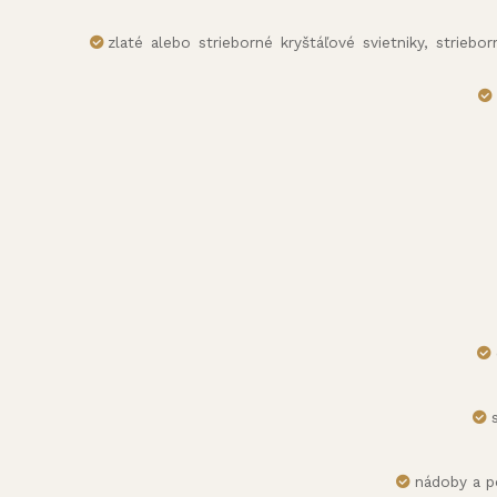
zlaté alebo strieborné kryštáľové svietniky, striebo
nádoby a p