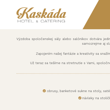
Výzdoba spoločenskej sály alebo salónikov dotvára jedi
samozrejme aj sl
Zapojením našej fantázie a kreativity sa snaží
Už teraz sa tešíme na stretnutie s Vami, spoloč
obrusy, banketové sukne na stoly, satén
návleky na stoli