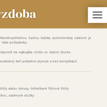
ýzdoba
 Neodmysliteľnou časťou každej spoločenskej udalosti je
 Vaše požiadavky.
íjemniť tie najkrajšie chvíle vo Vašom živote.
svadobný deň prebehol plynule a bez komplikácií.
tóly alebo obrusy, trblietkavé flitrové štóly
ošňou, saténové stužky