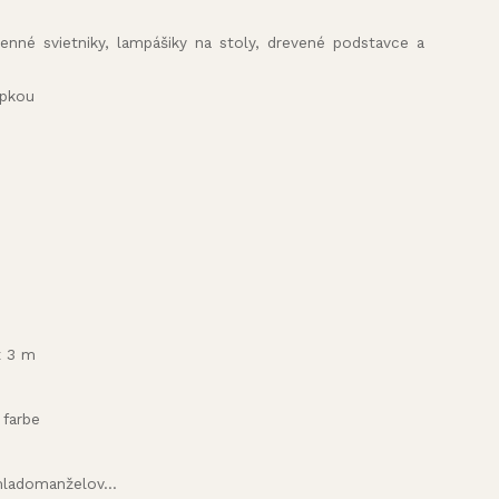
amenné svietniky, lampášiky na stoly, drevené podstavce a
opkou
x 3 m
 farbe
ladomanželov...