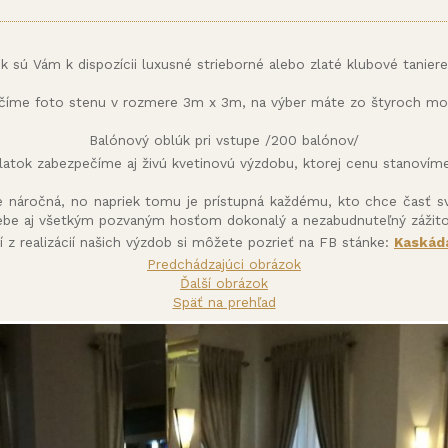
ok sú Vám k dispozícii luxusné strieborné alebo zlaté klubové taniere
číme foto stenu v rozmere 3m x 3m, na výber máte zo štyroch mot
Balónový oblúk pri vstupe /200 balónov/
latok zabezpečíme aj živú kvetinovú výzdobu, ktorej cenu stanoví
e náročná, no napriek tomu je prístupná každému, kto chce časť s
ebe aj všetkým pozvaným hosťom dokonalý a nezabudnuteľný zážito
ií z realizácií našich výzdob si môžete pozrieť na FB stánke:
Kaskáda
Predchádzajúci obrázok
Ďalší obrázok
Späť na prehľad