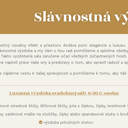
Slávnostná v
nečný vizuálny efekt a priestoru dodáva punc elegancie a luxusu.
ávnostná výzdoba a my Vám s ňou radi pomôžeme a splníme všetky
Takto vyzdobená sála zaručene očarí všetkých zúčastnených hostí.
me naplniť práve Vaše sny a predstavy o tom, ako spraviť radosť a spr
ne nájdeme cestu k Vašej spokojnosti a pomôžeme k tomu, aby Váš 
Luxusná výzdoba svadobnej sály 6,00 €/osoba:
ové stredové štóly, šifónové štóly, juta s čipkou, čipky, kvetinové š
čky, saténové mašle na stoličky, čipky alebo spandexové stuhy s br
výzdoba príručných stolov