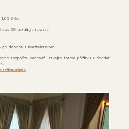
 1,00 €/ks.
ívov 3D textilných pozadí.
me po dohode s kvetinárstvom.
vojho rozpočtu venovať i takejto forme pôžitku a dopriať
k.
 reštaurácia