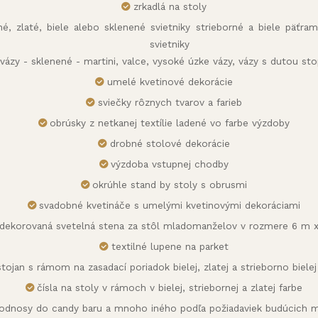
zrkadlá na stoly
rné, zlaté, biele alebo sklenené svietniky strieborné a biele päťr
svietniky
vázy - sklenené - martini, valce, vysoké úzke vázy, vázy s dutou st
umelé kvetinové dekorácie
sviečky rôznych tvarov a farieb
obrúsky z netkanej textílie ladené vo farbe výzdoby
drobné stolové dekorácie
výzdoba vstupnej chodby
okrúhle stand by stoly s obrusmi
svadobné kvetináče s umelými kvetinovými dekoráciami
dekorovaná svetelná stena za stôl mladomanželov v rozmere 6 m 
textilné lupene na parket
stojan s rámom na zasadací poriadok bielej, zlatej a strieborno bielej
čísla na stoly v rámoch v bielej, striebornej a zlatej farbe
odnosy do candy baru a mnoho iného podľa požiadaviek budúcich m