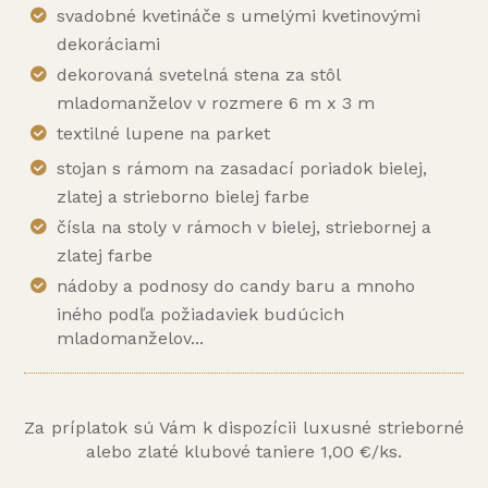
svadobné kvetináče s umelými kvetinovými
dekoráciami
dekorovaná svetelná stena za stôl
mladomanželov v rozmere 6 m x 3 m
textilné lupene na parket
stojan s rámom na zasadací poriadok bielej,
zlatej a strieborno bielej farbe
čísla na stoly v rámoch v bielej, striebornej a
zlatej farbe
nádoby a podnosy do candy baru a mnoho
iného podľa požiadaviek budúcich
mladomanželov...
Za príplatok sú Vám k dispozícii luxusné strieborné
alebo zlaté klubové taniere 1,00 €/ks.