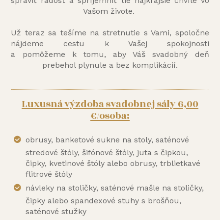
spraviť radosť a spríjemniť tie najkrajšie chvíle vo
Vašom živote.
Už teraz sa tešíme na stretnutie s Vami, spoločne
nájdeme cestu k Vašej spokojnosti
a pomôžeme k tomu, aby Váš svadobný deň
prebehol plynule a bez komplikácií.
Luxusná výzdoba svadobnej sály 6,00
€/osoba:
obrusy, banketové sukne na stoly, saténové
stredové štóly, šifónové štóly, juta s čipkou,
čipky, kvetinové štóly alebo obrusy, trblietkavé
flitrové štóly
návleky na stoličky, saténové mašle na stoličky,
čipky alebo spandexové stuhy s brošňou,
saténové stužky