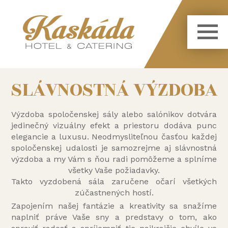
SLÁVNOSTNÁ VÝZDOBA
Výzdoba spoločenskej sály alebo salónikov dotvára
jedinečný vizuálny efekt a priestoru dodáva punc
elegancie a luxusu. Neodmysliteľnou časťou každej
spoločenskej udalosti je samozrejme aj slávnostná
výzdoba a my Vám s ňou radi pomôžeme a splníme
všetky Vaše požiadavky.
Takto vyzdobená sála zaručene očarí všetkých
zúčastnených hostí.
Zapojením našej fantázie a kreativity sa snažíme
naplniť práve Vaše sny a predstavy o tom, ako