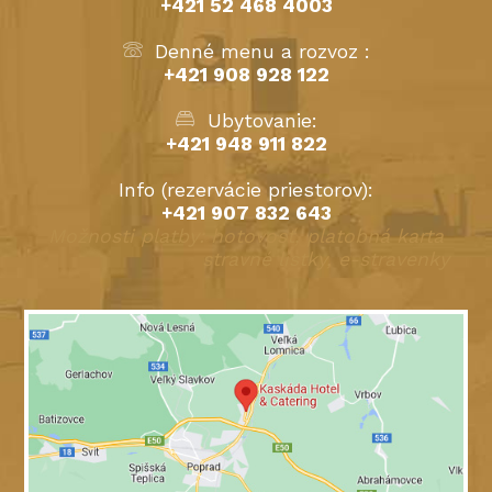
+421 52 468 4003
Denné menu a rozvoz :
+421 908 928 122
Ubytovanie:
+421 948 911 822
Info (rezervácie priestorov):
+421 907 832 643
Možnosti platby: hotovosť, platobná karta
stravné lístky, e-stravenky