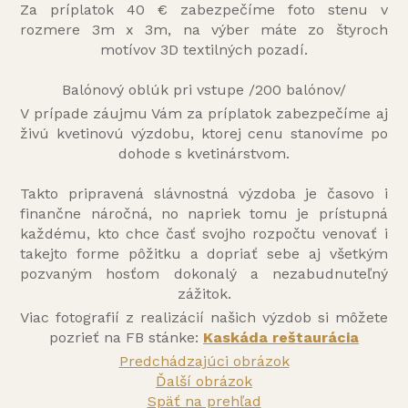
Za príplatok 40 € zabezpečíme foto stenu v
rozmere 3m x 3m, na výber máte zo štyroch
motívov 3D textilných pozadí.
Balónový oblúk pri vstupe /200 balónov/
V prípade záujmu Vám za príplatok zabezpečíme aj
živú kvetinovú výzdobu, ktorej cenu stanovíme po
dohode s kvetinárstvom.
Takto pripravená slávnostná výzdoba je časovo i
finančne náročná, no napriek tomu je prístupná
každému, kto chce časť svojho rozpočtu venovať i
takejto forme pôžitku a dopriať sebe aj všetkým
pozvaným hosťom dokonalý a nezabudnuteľný
zážitok.
Viac fotografií z realizácií našich výzdob si môžete
pozrieť na FB stánke:
Kaskáda reštaurácia
Predchádzajúci obrázok
Ďalší obrázok
Späť na prehľad