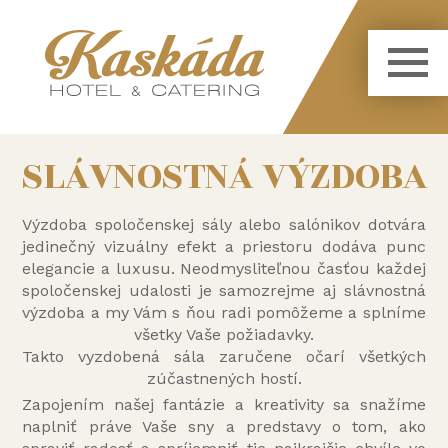
SLÁVNOSTNÁ VÝZDOBA
Výzdoba spoločenskej sály alebo salónikov dotvára
jedinečný vizuálny efekt a priestoru dodáva punc
elegancie a luxusu. Neodmysliteľnou časťou každej
spoločenskej udalosti je samozrejme aj slávnostná
výzdoba a my Vám s ňou radi pomôžeme a splníme
všetky Vaše požiadavky.
Takto vyzdobená sála zaručene očarí všetkých
zúčastnených hostí.
Zapojením našej fantázie a kreativity sa snažíme
naplniť práve Vaše sny a predstavy o tom, ako