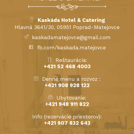
Kaskáda Hotel & Catering
Hlavná 3641/30, 05951 Poprad-Matejovce
kaskadamatejovce@gmail.com
fb.com/kaskada.matejovce
Reštaurácia:
+421 52 468 4003
Denné menu a rozvoz :
+421 908 928 122
Ubytovanie:
+421 948 911 822
Info (rezervácie priestorov):
+421 907 832 643
Možnosti platby: hotovosť, platobná karta