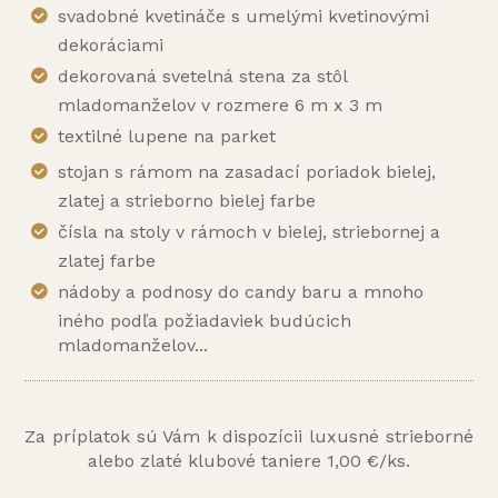
svadobné kvetináče s umelými kvetinovými
dekoráciami
dekorovaná svetelná stena za stôl
mladomanželov v rozmere 6 m x 3 m
textilné lupene na parket
stojan s rámom na zasadací poriadok bielej,
zlatej a strieborno bielej farbe
čísla na stoly v rámoch v bielej, striebornej a
zlatej farbe
nádoby a podnosy do candy baru a mnoho
iného podľa požiadaviek budúcich
mladomanželov...
Za príplatok sú Vám k dispozícii luxusné strieborné
alebo zlaté klubové taniere 1,00 €/ks.