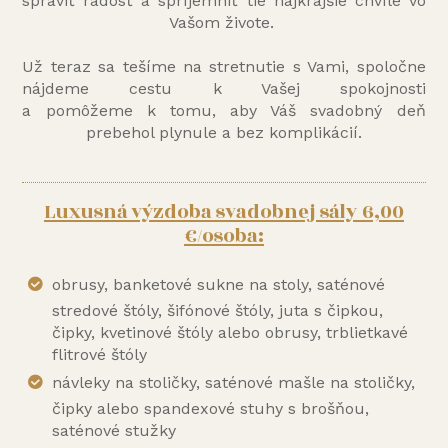
spraviť radosť a spríjemniť tie najkrajšie chvíle vo
Vašom živote.
Už teraz sa tešíme na stretnutie s Vami, spoločne
nájdeme cestu k Vašej spokojnosti
a pomôžeme k tomu, aby Váš svadobný deň
prebehol plynule a bez komplikácií.
Luxusná výzdoba svadobnej sály 6,00
€/osoba:
obrusy, banketové sukne na stoly, saténové
stredové štóly, šifónové štóly, juta s čipkou,
čipky, kvetinové štóly alebo obrusy, trblietkavé
flitrové štóly
návleky na stoličky, saténové mašle na stoličky,
čipky alebo spandexové stuhy s brošňou,
saténové stužky