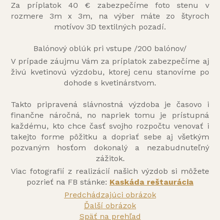
Za príplatok 40 € zabezpečíme foto stenu v
rozmere 3m x 3m, na výber máte zo štyroch
motívov 3D textilných pozadí.
Balónový oblúk pri vstupe /200 balónov/
V prípade záujmu Vám za príplatok zabezpečíme aj
živú kvetinovú výzdobu, ktorej cenu stanovíme po
dohode s kvetinárstvom.
Takto pripravená slávnostná výzdoba je časovo i
finančne náročná, no napriek tomu je prístupná
každému, kto chce časť svojho rozpočtu venovať i
takejto forme pôžitku a dopriať sebe aj všetkým
pozvaným hosťom dokonalý a nezabudnuteľný
zážitok.
Viac fotografií z realizácií našich výzdob si môžete
pozrieť na FB stánke:
Kaskáda reštaurácia
Predchádzajúci obrázok
Ďalší obrázok
Späť na prehľad