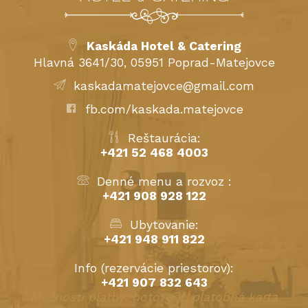
Kaskáda Hotel & Catering
Hlavná 3641/30, 05951 Poprad-Matejovce
kaskadamatejovce@gmail.com
fb.com/kaskada.matejovce
Reštaurácia:
+421 52 468 4003
Denné menu a rozvoz :
+421 908 928 122
Ubytovanie:
+421 948 911 822
Info (rezervácie priestorov):
+421 907 832 643
Možnosti platby: hotovosť, platobná karta