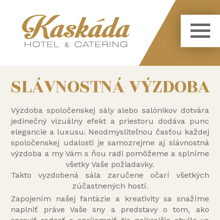
SLÁVNOSTNÁ VÝZDOBA
Výzdoba spoločenskej sály alebo salónikov dotvára
jedinečný vizuálny efekt a priestoru dodáva punc
elegancie a luxusu. Neodmysliteľnou časťou každej
spoločenskej udalosti je samozrejme aj slávnostná
výzdoba a my Vám s ňou radi pomôžeme a splníme
všetky Vaše požiadavky.
Takto vyzdobená sála zaručene očarí všetkých
zúčastnených hostí.
Zapojením našej fantázie a kreativity sa snažíme
naplniť práve Vaše sny a predstavy o tom, ako