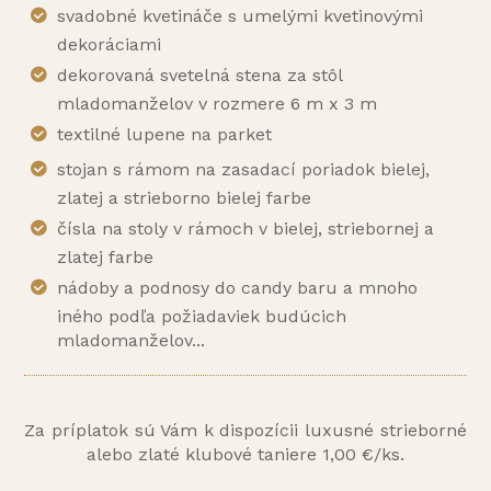
svadobné kvetináče s umelými kvetinovými
dekoráciami
dekorovaná svetelná stena za stôl
mladomanželov v rozmere 6 m x 3 m
textilné lupene na parket
stojan s rámom na zasadací poriadok bielej,
zlatej a strieborno bielej farbe
čísla na stoly v rámoch v bielej, striebornej a
zlatej farbe
nádoby a podnosy do candy baru a mnoho
iného podľa požiadaviek budúcich
mladomanželov...
Za príplatok sú Vám k dispozícii luxusné strieborné
alebo zlaté klubové taniere 1,00 €/ks.