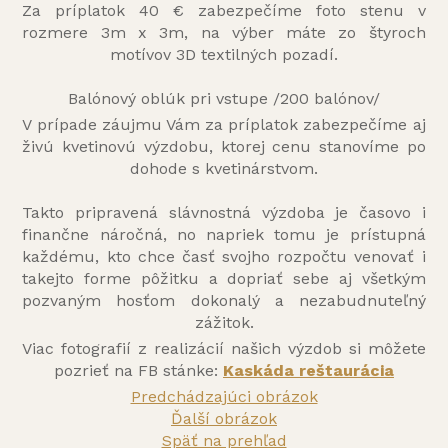
Za príplatok 40 € zabezpečíme foto stenu v
rozmere 3m x 3m, na výber máte zo štyroch
motívov 3D textilných pozadí.
Balónový oblúk pri vstupe /200 balónov/
V prípade záujmu Vám za príplatok zabezpečíme aj
živú kvetinovú výzdobu, ktorej cenu stanovíme po
dohode s kvetinárstvom.
Takto pripravená slávnostná výzdoba je časovo i
finančne náročná, no napriek tomu je prístupná
každému, kto chce časť svojho rozpočtu venovať i
takejto forme pôžitku a dopriať sebe aj všetkým
pozvaným hosťom dokonalý a nezabudnuteľný
zážitok.
Viac fotografií z realizácií našich výzdob si môžete
pozrieť na FB stánke:
Kaskáda reštaurácia
Predchádzajúci obrázok
Ďalší obrázok
Späť na prehľad