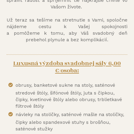
spraviť radosť a spríjemniť tie najkrajšie chvíle vo
Vašom živote.
Už teraz sa tešíme na stretnutie s Vami, spoločne
nájdeme cestu k Vašej spokojnosti
a pomôžeme k tomu, aby Váš svadobný deň
prebehol plynule a bez komplikácií.
Luxusná výzdoba svadobnej sály 6,00
€/osoba:
obrusy, banketové sukne na stoly, saténové
stredové štóly, šifónové štóly, juta s čipkou,
čipky, kvetinové štóly alebo obrusy, trblietkavé
flitrové štóly
návleky na stoličky, saténové mašle na stoličky,
čipky alebo spandexové stuhy s brošňou,
saténové stužky