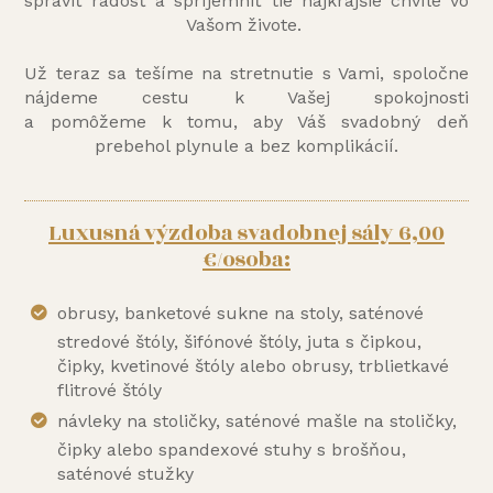
spraviť radosť a spríjemniť tie najkrajšie chvíle vo
Vašom živote.
Už teraz sa tešíme na stretnutie s Vami, spoločne
nájdeme cestu k Vašej spokojnosti
a pomôžeme k tomu, aby Váš svadobný deň
prebehol plynule a bez komplikácií.
Luxusná výzdoba svadobnej sály 6,00
€/osoba:
obrusy, banketové sukne na stoly, saténové
stredové štóly, šifónové štóly, juta s čipkou,
čipky, kvetinové štóly alebo obrusy, trblietkavé
flitrové štóly
návleky na stoličky, saténové mašle na stoličky,
čipky alebo spandexové stuhy s brošňou,
saténové stužky