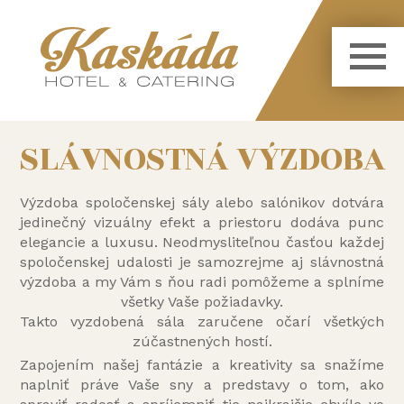
SLÁVNOSTNÁ VÝZDOBA
Výzdoba spoločenskej sály alebo salónikov dotvára
jedinečný vizuálny efekt a priestoru dodáva punc
elegancie a luxusu. Neodmysliteľnou časťou každej
spoločenskej udalosti je samozrejme aj slávnostná
výzdoba a my Vám s ňou radi pomôžeme a splníme
všetky Vaše požiadavky.
Takto vyzdobená sála zaručene očarí všetkých
zúčastnených hostí.
Zapojením našej fantázie a kreativity sa snažíme
naplniť práve Vaše sny a predstavy o tom, ako