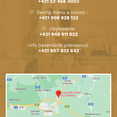
+421 52 468 4003
Denné menu a rozvoz :
+421 908 928 122
Ubytovanie:
+421 948 911 822
Info (rezervácie priestorov):
+421 907 832 643
Možnosti platby: hotovosť, platobná karta
stravné lístky, e-stravenky