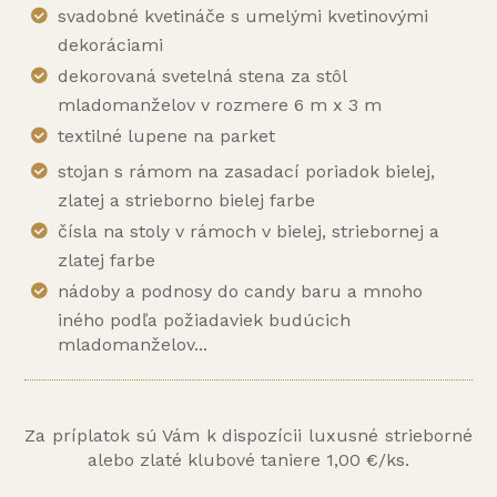
svadobné kvetináče s umelými kvetinovými
dekoráciami
dekorovaná svetelná stena za stôl
mladomanželov v rozmere 6 m x 3 m
textilné lupene na parket
stojan s rámom na zasadací poriadok bielej,
zlatej a strieborno bielej farbe
čísla na stoly v rámoch v bielej, striebornej a
zlatej farbe
nádoby a podnosy do candy baru a mnoho
iného podľa požiadaviek budúcich
mladomanželov...
Za príplatok sú Vám k dispozícii luxusné strieborné
alebo zlaté klubové taniere 1,00 €/ks.