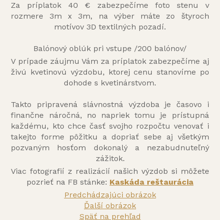
Za príplatok 40 € zabezpečíme foto stenu v
rozmere 3m x 3m, na výber máte zo štyroch
motívov 3D textilných pozadí.
Balónový oblúk pri vstupe /200 balónov/
V prípade záujmu Vám za príplatok zabezpečíme aj
živú kvetinovú výzdobu, ktorej cenu stanovíme po
dohode s kvetinárstvom.
Takto pripravená slávnostná výzdoba je časovo i
finančne náročná, no napriek tomu je prístupná
každému, kto chce časť svojho rozpočtu venovať i
takejto forme pôžitku a dopriať sebe aj všetkým
pozvaným hosťom dokonalý a nezabudnuteľný
zážitok.
Viac fotografií z realizácií našich výzdob si môžete
pozrieť na FB stánke:
Kaskáda reštaurácia
Predchádzajúci obrázok
Ďalší obrázok
Späť na prehľad