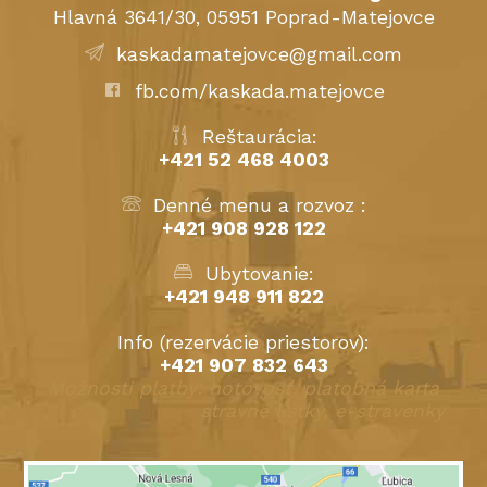
Hlavná 3641/30, 05951 Poprad-Matejovce
kaskadamatejovce@gmail.com
fb.com/kaskada.matejovce
Reštaurácia:
+421 52 468 4003
Denné menu a rozvoz :
+421 908 928 122
Ubytovanie:
+421 948 911 822
Info (rezervácie priestorov):
+421 907 832 643
Možnosti platby: hotovosť, platobná karta
stravné lístky, e-stravenky