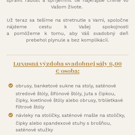
spraviť radosť a spríjemniť tie najkrajšie chvíle vo
Vašom živote.
Už teraz sa tešíme na stretnutie s Vami, spoločne
nájdeme cestu k Vašej spokojnosti
a pomôžeme k tomu, aby Váš svadobný deň
prebehol plynule a bez komplikácií.
Luxusná výzdoba svadobnej sály 6,00
€/osoba:
obrusy, banketové sukne na stoly, saténové
stredové štóly, šifónové štóly, juta s čipkou,
čipky, kvetinové štóly alebo obrusy, trblietkavé
flitrové štóly
návleky na stoličky, saténové mašle na stoličky,
čipky alebo spandexové stuhy s brošňou,
saténové stužky