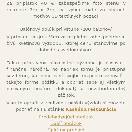
Za príplatok 40 € zabezpečíme foto stenu v
rozmere 3m x 3m, na výber máte zo štyroch
motívov 3D textilných pozadí.
Balónový oblúk pri vstupe /200 balónov/
V prípade záujmu Vám za príplatok zabezpečíme aj
živú kvetinovú výzdobu, ktorej cenu stanovíme po
dohode s kvetinárstvom.
Takto pripravená slávnostná výzdoba je časovo i
finančne náročná, no napriek tomu je prístupná
každému, kto chce časť svojho rozpočtu venovať i
takejto forme pôžitku a dopriať sebe aj všetkým
pozvaným hosťom dokonalý a nezabudnuteľný
zážitok.
Viac fotografií z realizácií našich výzdob si môžete
pozrieť na FB stánke:
Kaskáda reštaurácia
Predchádzajúci obrázok
Ďalší obrázok
Späť na prehľad