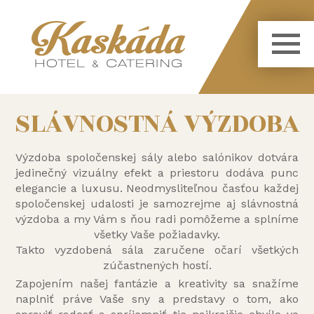
SLÁVNOSTNÁ VÝZDOBA
Výzdoba spoločenskej sály alebo salónikov dotvára
jedinečný vizuálny efekt a priestoru dodáva punc
elegancie a luxusu. Neodmysliteľnou časťou každej
spoločenskej udalosti je samozrejme aj slávnostná
výzdoba a my Vám s ňou radi pomôžeme a splníme
všetky Vaše požiadavky.
Takto vyzdobená sála zaručene očarí všetkých
zúčastnených hostí.
Zapojením našej fantázie a kreativity sa snažíme
naplniť práve Vaše sny a predstavy o tom, ako