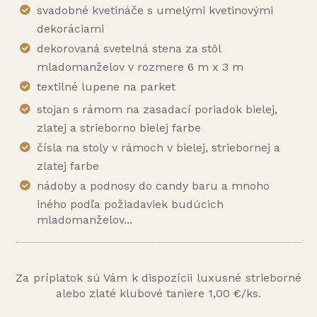
svadobné kvetináče s umelými kvetinovými
dekoráciami
dekorovaná svetelná stena za stôl
mladomanželov v rozmere 6 m x 3 m
textilné lupene na parket
stojan s rámom na zasadací poriadok bielej,
zlatej a strieborno bielej farbe
čísla na stoly v rámoch v bielej, striebornej a
zlatej farbe
nádoby a podnosy do candy baru a mnoho
iného podľa požiadaviek budúcich
mladomanželov...
Za príplatok sú Vám k dispozícii luxusné strieborné
alebo zlaté klubové taniere 1,00 €/ks.