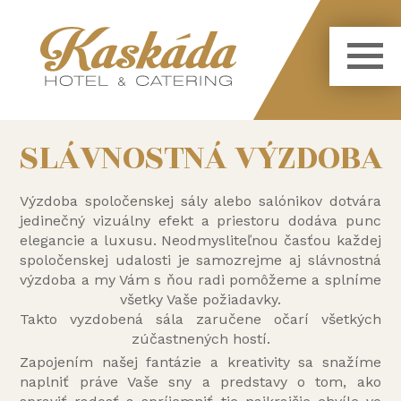
SLÁVNOSTNÁ VÝZDOBA
Výzdoba spoločenskej sály alebo salónikov dotvára
jedinečný vizuálny efekt a priestoru dodáva punc
elegancie a luxusu. Neodmysliteľnou časťou každej
spoločenskej udalosti je samozrejme aj slávnostná
výzdoba a my Vám s ňou radi pomôžeme a splníme
všetky Vaše požiadavky.
Takto vyzdobená sála zaručene očarí všetkých
zúčastnených hostí.
Zapojením našej fantázie a kreativity sa snažíme
naplniť práve Vaše sny a predstavy o tom, ako