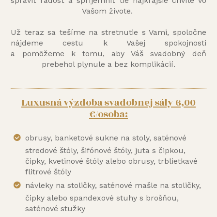
spraviť radosť a spríjemniť tie najkrajšie chvíle vo
Vašom živote.
Už teraz sa tešíme na stretnutie s Vami, spoločne
nájdeme cestu k Vašej spokojnosti
a pomôžeme k tomu, aby Váš svadobný deň
prebehol plynule a bez komplikácií.
Luxusná výzdoba svadobnej sály 6,00
€/osoba:
obrusy, banketové sukne na stoly, saténové
stredové štóly, šifónové štóly, juta s čipkou,
čipky, kvetinové štóly alebo obrusy, trblietkavé
flitrové štóly
návleky na stoličky, saténové mašle na stoličky,
čipky alebo spandexové stuhy s brošňou,
saténové stužky