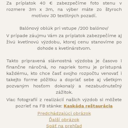
Za príplatok 40 € zabezpečíme foto stenu v
rozmere 3m x 3m, na výber máte zo štyroch
motívov 3D textilných pozadí.
Balónový oblúk pri vstupe /200 balónov/
V prípade záujmu Vám za príplatok zabezpečíme aj
živú kvetinovú výzdobu, ktorej cenu stanovíme po
dohode s kvetinárstvom.
Takto pripravená slávnostná výzdoba je časovo i
finančne náročná, no napriek tomu je prístupná
každému, kto chce časť svojho rozpočtu venovať i
takejto forme pôžitku a dopriať sebe aj všetkým
pozvaným hosťom dokonalý a nezabudnuteľný
zážitok.
Viac fotografií z realizácií našich výzdob si môžete
pozrieť na FB stánke:
Kaskáda reštaurácia
Predchádzajúci obrázok
Ďalší obrázok
Späť na prehľad