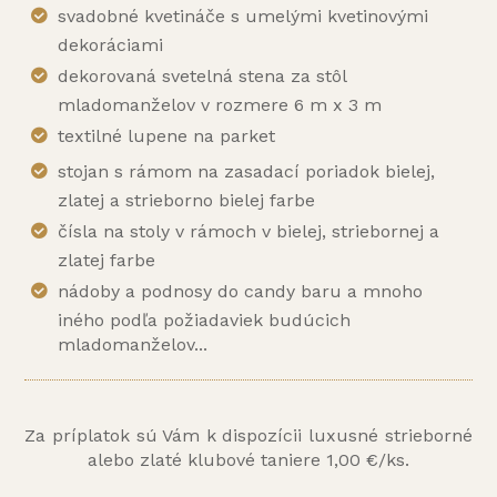
svadobné kvetináče s umelými kvetinovými
dekoráciami
dekorovaná svetelná stena za stôl
mladomanželov v rozmere 6 m x 3 m
textilné lupene na parket
stojan s rámom na zasadací poriadok bielej,
zlatej a strieborno bielej farbe
čísla na stoly v rámoch v bielej, striebornej a
zlatej farbe
nádoby a podnosy do candy baru a mnoho
iného podľa požiadaviek budúcich
mladomanželov...
Za príplatok sú Vám k dispozícii luxusné strieborné
alebo zlaté klubové taniere 1,00 €/ks.