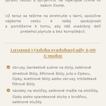
spraviť radosť a spríjemniť tie najkrajšie chvíle vo
Vašom živote.
Už teraz sa tešíme na stretnutie s Vami, spoločne
nájdeme cestu k Vašej spokojnosti
a pomôžeme k tomu, aby Váš svadobný deň
prebehol plynule a bez komplikácií.
Luxusná výzdoba svadobnej sály 6,00
€/osoba:
obrusy, banketové sukne na stoly, saténové
stredové štóly, šifónové štóly, juta s čipkou,
čipky, kvetinové štóly alebo obrusy, trblietkavé
flitrové štóly
návleky na stoličky, saténové mašle na stoličky,
čipky alebo spandexové stuhy s brošňou,
saténové stužky