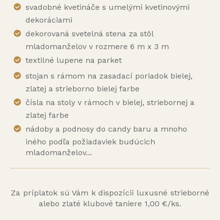
svadobné kvetináče s umelými kvetinovými
dekoráciami
dekorovaná svetelná stena za stôl
mladomanželov v rozmere 6 m x 3 m
textilné lupene na parket
stojan s rámom na zasadací poriadok bielej,
zlatej a strieborno bielej farbe
čísla na stoly v rámoch v bielej, striebornej a
zlatej farbe
nádoby a podnosy do candy baru a mnoho
iného podľa požiadaviek budúcich
mladomanželov...
Za príplatok sú Vám k dispozícii luxusné strieborné
alebo zlaté klubové taniere 1,00 €/ks.