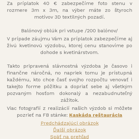
Za príplatok 40 € zabezpečíme foto stenu v
rozmere 3m x 3m, na výber máte zo štyroch
motívov 3D textilných pozadí.
Balónový oblúk pri vstupe /200 balónov/
V prípade záujmu Vám za príplatok zabezpečíme aj
živú kvetinovú výzdobu, ktorej cenu stanovíme po
dohode s kvetinárstvom.
Takto pripravená slávnostná výzdoba je časovo i
finančne náročná, no napriek tomu je prístupná
každému, kto chce časť svojho rozpočtu venovať i
takejto forme pôžitku a dopriať sebe aj všetkým
pozvaným hosťom dokonalý a nezabudnuteľný
zážitok.
Viac fotografií z realizácií našich výzdob si môžete
pozrieť na FB stánke:
Kaskáda reštaurácia
Predchádzajúci obrázok
Ďalší obrázok
Späť na prehľad