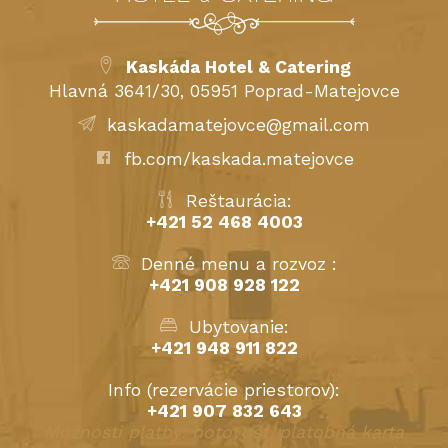
Kaskáda Hotel & Catering
Hlavná 3641/30, 05951 Poprad-Matejovce
kaskadamatejovce@gmail.com
fb.com/kaskada.matejovce
Reštaurácia:
+421 52 468 4003
Denné menu a rozvoz :
+421 908 928 122
Ubytovanie:
+421 948 911 822
Info (rezervácie priestorov):
+421 907 832 643
Možnosti platby: hotovosť, platobná karta