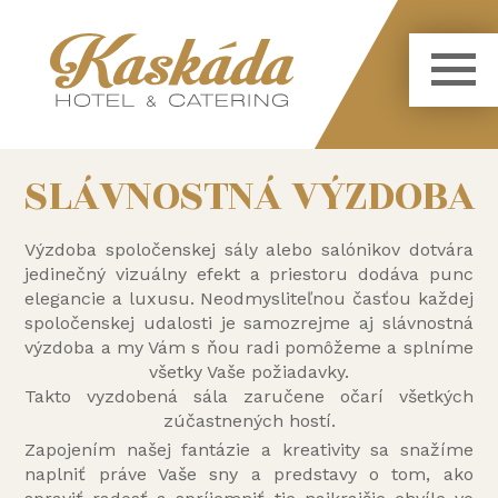
SLÁVNOSTNÁ VÝZDOBA
Výzdoba spoločenskej sály alebo salónikov dotvára
jedinečný vizuálny efekt a priestoru dodáva punc
elegancie a luxusu. Neodmysliteľnou časťou každej
spoločenskej udalosti je samozrejme aj slávnostná
výzdoba a my Vám s ňou radi pomôžeme a splníme
všetky Vaše požiadavky.
Takto vyzdobená sála zaručene očarí všetkých
zúčastnených hostí.
Zapojením našej fantázie a kreativity sa snažíme
naplniť práve Vaše sny a predstavy o tom, ako