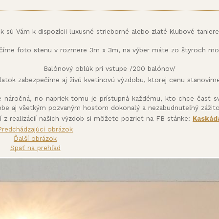
ok sú Vám k dispozícii luxusné strieborné alebo zlaté klubové taniere
číme foto stenu v rozmere 3m x 3m, na výber máte zo štyroch mot
Balónový oblúk pri vstupe /200 balónov/
latok zabezpečíme aj živú kvetinovú výzdobu, ktorej cenu stanoví
e náročná, no napriek tomu je prístupná každému, kto chce časť s
ebe aj všetkým pozvaným hosťom dokonalý a nezabudnuteľný zážito
ií z realizácií našich výzdob si môžete pozrieť na FB stánke:
Kaskáda
Predchádzajúci obrázok
Ďalší obrázok
Späť na prehľad