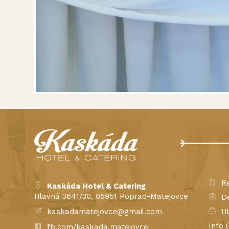
Re
Kaskáda Hotel & Catering
Hlavná 3641/30, 05951 Poprad-Matejovce
De
kaskadamatejovce@gmail.com
Ub
Info 
fb.com/kaskada.matejovce