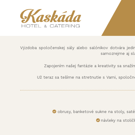
Výzdoba spoločenskej sály alebo salónikov dotvára jedi
samozrejme aj sl
Zapojením našej fantázie a kreativity sa snaží
Už teraz sa tešíme na stretnutie s Vami, spoloč
obrusy, banketové sukne na stoly, satén
návleky na stoli