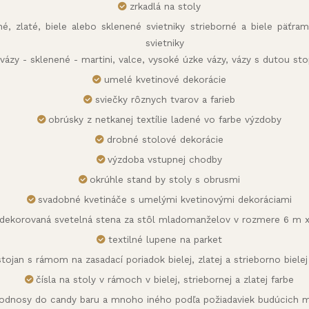
zrkadlá na stoly
rné, zlaté, biele alebo sklenené svietniky strieborné a biele päťr
svietniky
vázy - sklenené - martini, valce, vysoké úzke vázy, vázy s dutou st
umelé kvetinové dekorácie
sviečky rôznych tvarov a farieb
obrúsky z netkanej textílie ladené vo farbe výzdoby
drobné stolové dekorácie
výzdoba vstupnej chodby
okrúhle stand by stoly s obrusmi
svadobné kvetináče s umelými kvetinovými dekoráciami
dekorovaná svetelná stena za stôl mladomanželov v rozmere 6 m 
textilné lupene na parket
stojan s rámom na zasadací poriadok bielej, zlatej a strieborno bielej
čísla na stoly v rámoch v bielej, striebornej a zlatej farbe
odnosy do candy baru a mnoho iného podľa požiadaviek budúcich m