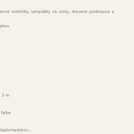
amenné svietniky, lampášiky na stoly, drevené podstavce a
opkou
x 3 m
 farbe
ladomanželov...