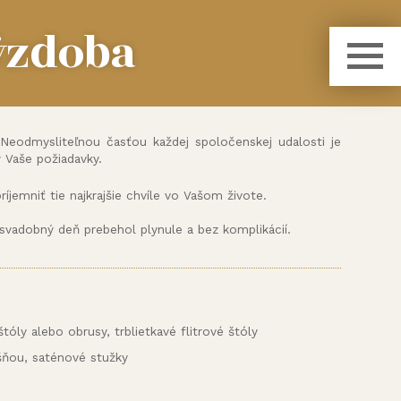
ýzdoba
 Neodmysliteľnou časťou každej spoločenskej udalosti je
 Vaše požiadavky.
íjemniť tie najkrajšie chvíle vo Vašom živote.
svadobný deň prebehol plynule a bez komplikácií.
tóly alebo obrusy, trblietkavé flitrové štóly
ošňou, saténové stužky