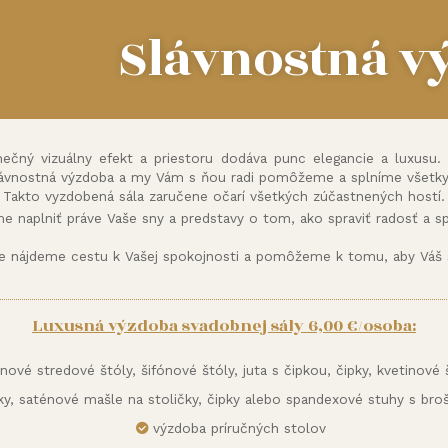
Slávnostná v
nečný vizuálny efekt a priestoru dodáva punc elegancie a luxusu.
ávnostná výzdoba a my Vám s ňou radi pomôžeme a splníme všetky
Takto vyzdobená sála zaručene očarí všetkých zúčastnených hostí.
me naplniť práve Vaše sny a predstavy o tom, ako spraviť radosť a spr
ne nájdeme cestu k Vašej spokojnosti a pomôžeme k tomu, aby Váš 
Luxusná výzdoba svadobnej sály 6,00 €/osoba:
ové stredové štóly, šifónové štóly, juta s čipkou, čipky, kvetinové š
čky, saténové mašle na stoličky, čipky alebo spandexové stuhy s br
výzdoba príručných stolov