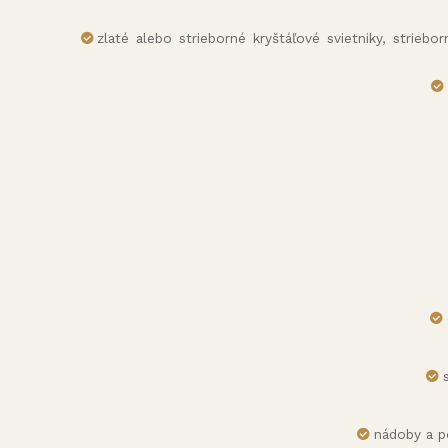
zlaté alebo strieborné kryštáľové svietniky, striebo
nádoby a p