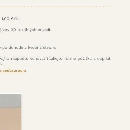
 1,00 €/ks.
ívov 3D textilných pozadí.
me po dohode s kvetinárstvom.
vojho rozpočtu venovať i takejto forme pôžitku a dopriať
k.
 reštaurácia