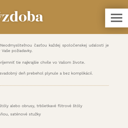
ýzdoba
 Neodmysliteľnou časťou každej spoločenskej udalosti je
 Vaše požiadavky.
íjemniť tie najkrajšie chvíle vo Vašom živote.
svadobný deň prebehol plynule a bez komplikácií.
tóly alebo obrusy, trblietkavé flitrové štóly
ošňou, saténové stužky