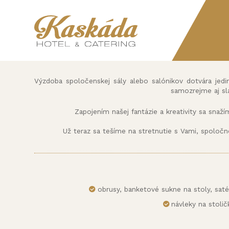
Výzdoba spoločenskej sály alebo salónikov dotvára jedi
samozrejme aj sl
Zapojením našej fantázie a kreativity sa snaží
Už teraz sa tešíme na stretnutie s Vami, spoloč
obrusy, banketové sukne na stoly, satén
návleky na stoli