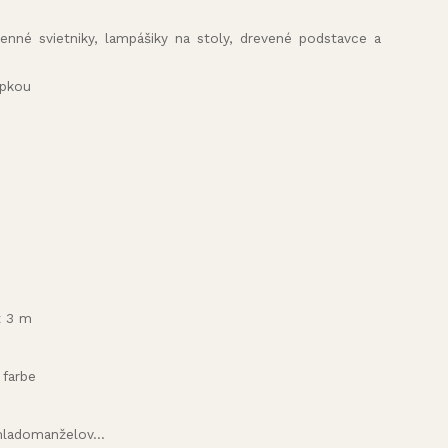
amenné svietniky, lampášiky na stoly, drevené podstavce a
opkou
x 3 m
 farbe
ladomanželov...