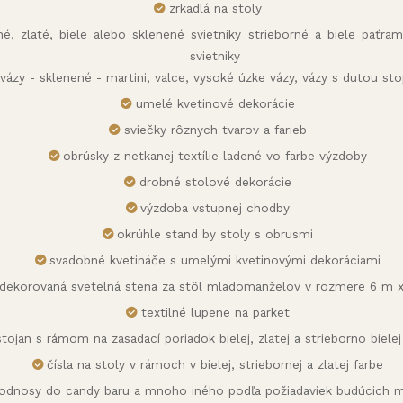
zrkadlá na stoly
rné, zlaté, biele alebo sklenené svietniky strieborné a biele päťr
svietniky
vázy - sklenené - martini, valce, vysoké úzke vázy, vázy s dutou st
umelé kvetinové dekorácie
sviečky rôznych tvarov a farieb
obrúsky z netkanej textílie ladené vo farbe výzdoby
drobné stolové dekorácie
výzdoba vstupnej chodby
okrúhle stand by stoly s obrusmi
svadobné kvetináče s umelými kvetinovými dekoráciami
dekorovaná svetelná stena za stôl mladomanželov v rozmere 6 m 
textilné lupene na parket
stojan s rámom na zasadací poriadok bielej, zlatej a strieborno bielej
čísla na stoly v rámoch v bielej, striebornej a zlatej farbe
odnosy do candy baru a mnoho iného podľa požiadaviek budúcich m