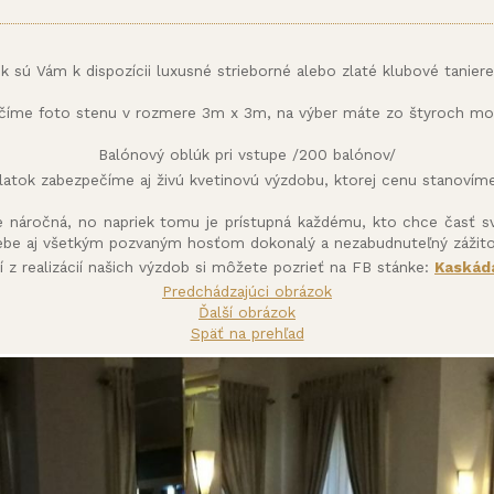
ok sú Vám k dispozícii luxusné strieborné alebo zlaté klubové taniere
číme foto stenu v rozmere 3m x 3m, na výber máte zo štyroch mot
Balónový oblúk pri vstupe /200 balónov/
latok zabezpečíme aj živú kvetinovú výzdobu, ktorej cenu stanoví
e náročná, no napriek tomu je prístupná každému, kto chce časť s
ebe aj všetkým pozvaným hosťom dokonalý a nezabudnuteľný zážito
ií z realizácií našich výzdob si môžete pozrieť na FB stánke:
Kaskáda
Predchádzajúci obrázok
Ďalší obrázok
Späť na prehľad