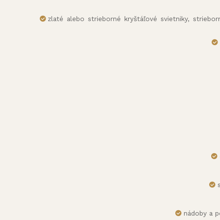
zlaté alebo strieborné kryštáľové svietniky, striebo
nádoby a p