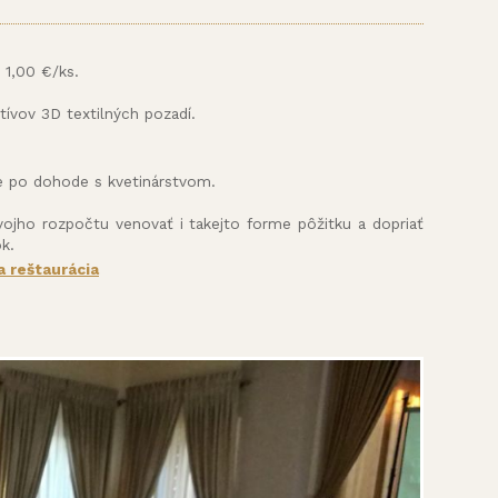
 1,00 €/ks.
ívov 3D textilných pozadí.
me po dohode s kvetinárstvom.
vojho rozpočtu venovať i takejto forme pôžitku a dopriať
k.
 reštaurácia