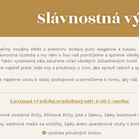
Slávnostná v
nečný vizuálny efekt a priestoru dodáva punc elegancie a luxusu.
ávnostná výzdoba a my Vám s ňou radi pomôžeme a splníme všetky
Takto vyzdobená sála zaručene očarí všetkých zúčastnených hostí.
me naplniť práve Vaše sny a predstavy o tom, ako spraviť radosť a spr
ne nájdeme cestu k Vašej spokojnosti a pomôžeme k tomu, aby Váš 
Luxusná výzdoba svadobnej sály 6,00 €/osoba:
ové stredové štóly, šifónové štóly, juta s čipkou, čipky, kvetinové š
čky, saténové mašle na stoličky, čipky alebo spandexové stuhy s br
výzdoba príručných stolov