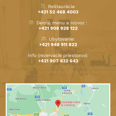
Reštaurácia:
+421 52 468 4003
Denné menu a rozvoz :
+421 908 928 122
Ubytovanie:
+421 948 911 822
Info (rezervácie priestorov):
+421 907 832 643
Možnosti platby: hotovosť, platobná karta
stravné lístky, e-stravenky