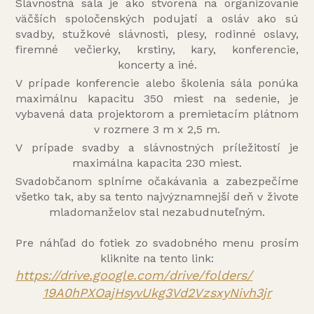
Slávnostná sála je ako stvorená na organizovanie
väčších spoločenských podujatí a osláv ako sú
svadby, stužkové slávnosti, plesy, rodinné oslavy,
firemné večierky, krstiny, kary, konferencie,
koncerty a iné.
V prípade konferencie alebo školenia sála ponúka
maximálnu kapacitu 350 miest na sedenie, je
vybavená data projektorom a premietacím plátnom
v rozmere 3 m x 2,5 m.
V prípade svadby a slávnostných príležitostí je
maximálna kapacita 230 miest.
Svadobčanom splníme očakávania a zabezpečíme
všetko tak, aby sa tento najvýznamnejší deň v živote
mladomanželov stal nezabudnuteľným.
Pre náhľad do fotiek zo svadobného menu prosím
kliknite na tento link:
https://drive.google.com/
drive/folders/
19A0hPXOajHsyvUkg3Vd2VzsxyNivh
3jr