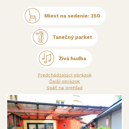
Miest na sedenie: 350
Tanečný parket
Živá hudba
Predchádzajúci obrázok
Ďalší obrázok
Späť na prehľad