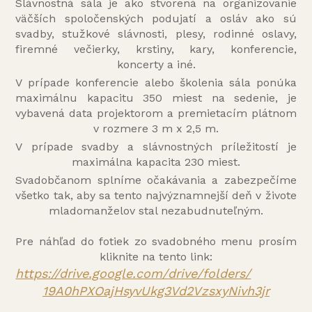
Slávnostná sála je ako stvorená na organizovanie
väčších spoločenských podujatí a osláv ako sú
svadby, stužkové slávnosti, plesy, rodinné oslavy,
firemné večierky, krstiny, kary, konferencie,
koncerty a iné.
V prípade konferencie alebo školenia sála ponúka
maximálnu kapacitu 350 miest na sedenie, je
vybavená data projektorom a premietacím plátnom
v rozmere 3 m x 2,5 m.
V prípade svadby a slávnostných príležitostí je
maximálna kapacita 230 miest.
Svadobčanom splníme očakávania a zabezpečíme
všetko tak, aby sa tento najvýznamnejší deň v živote
mladomanželov stal nezabudnuteľným.
Pre náhľad do fotiek zo svadobného menu prosím
kliknite na tento link:
https://drive.google.com/
drive/folders/
19A0hPXOajHsyvUkg3Vd2VzsxyNivh
3jr