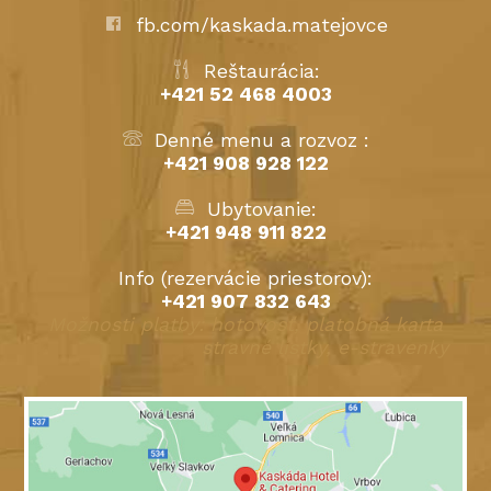
fb.com/kaskada.matejovce
Reštaurácia:
+421 52 468 4003
Denné menu a rozvoz :
+421 908 928 122
Ubytovanie:
+421 948 911 822
Info (rezervácie priestorov):
+421 907 832 643
Možnosti platby: hotovosť, platobná karta
stravné lístky, e-stravenky