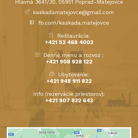
Hlavná 3641/30, 05951 Poprad-Matejovce
kaskadamatejovce@gmail.com
fb.com/kaskada.matejovce
Reštaurácia:
+421 52 468 4003
Denné menu a rozvoz :
+421 908 928 122
Ubytovanie:
+421 948 911 822
Info (rezervácie priestorov):
+421 907 832 643
Možnosti platby: hotovosť, platobná karta
stravné lístky, e-stravenky