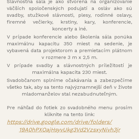
Slávnostná sála je ako stvorená na organizovanie
väčších spoločenských podujatí a osláv ako sú
svadby, stužkové slávnosti, plesy, rodinné oslavy,
firemné večierky, krstiny, kary, konferencie,
koncerty a iné.
V prípade konferencie alebo školenia sála ponúka
maximálnu kapacitu 350 miest na sedenie, je
vybavená data projektorom a premietacím plátnom
v rozmere 3 m x 2,5 m.
V prípade svadby a slávnostných príležitostí je
maximálna kapacita 230 miest.
Svadobčanom splníme očakávania a zabezpečíme
všetko tak, aby sa tento najvýznamnejší deň v živote
mladomanželov stal nezabudnuteľným.
Pre náhľad do fotiek zo svadobného menu prosím
kliknite na tento link:
https://drive.google.com/
drive/folders/
19A0hPXOajHsyvUkg3Vd2VzsxyNivh
3jr