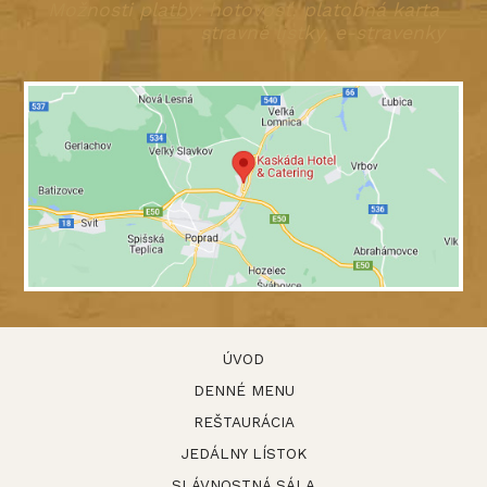
Možnosti platby: hotovosť, platobná karta
stravné lístky, e-stravenky
ÚVOD
DENNÉ MENU
REŠTAURÁCIA
JEDÁLNY LÍSTOK
SLÁVNOSTNÁ SÁLA