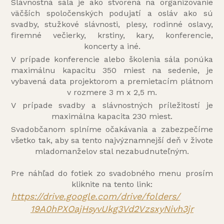
Slávnostná sála je ako stvorená na organizovanie
väčších spoločenských podujatí a osláv ako sú
svadby, stužkové slávnosti, plesy, rodinné oslavy,
firemné večierky, krstiny, kary, konferencie,
koncerty a iné.
V prípade konferencie alebo školenia sála ponúka
maximálnu kapacitu 350 miest na sedenie, je
vybavená data projektorom a premietacím plátnom
v rozmere 3 m x 2,5 m.
V prípade svadby a slávnostných príležitostí je
maximálna kapacita 230 miest.
Svadobčanom splníme očakávania a zabezpečíme
všetko tak, aby sa tento najvýznamnejší deň v živote
mladomanželov stal nezabudnuteľným.
Pre náhľad do fotiek zo svadobného menu prosím
kliknite na tento link:
https://drive.google.com/
drive/folders/
19A0hPXOajHsyvUkg3Vd2VzsxyNivh
3jr