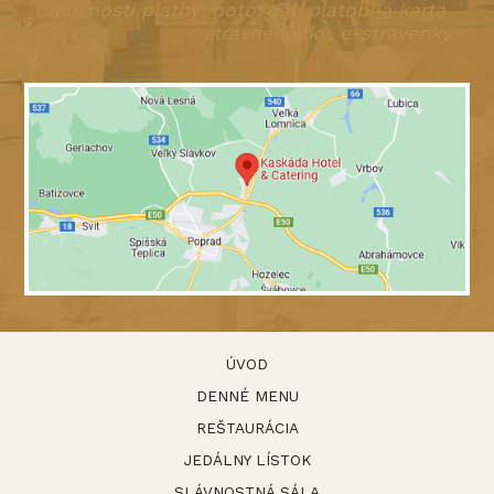
Možnosti platby: hotovosť, platobná karta
stravné lístky, e-stravenky
ÚVOD
DENNÉ MENU
REŠTAURÁCIA
JEDÁLNY LÍSTOK
SLÁVNOSTNÁ SÁLA