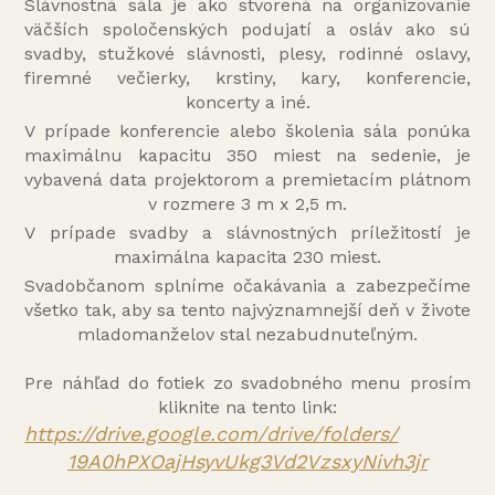
Slávnostná sála je ako stvorená na organizovanie
väčších spoločenských podujatí a osláv ako sú
svadby, stužkové slávnosti, plesy, rodinné oslavy,
firemné večierky, krstiny, kary, konferencie,
koncerty a iné.
V prípade konferencie alebo školenia sála ponúka
maximálnu kapacitu 350 miest na sedenie, je
vybavená data projektorom a premietacím plátnom
v rozmere 3 m x 2,5 m.
V prípade svadby a slávnostných príležitostí je
maximálna kapacita 230 miest.
Svadobčanom splníme očakávania a zabezpečíme
všetko tak, aby sa tento najvýznamnejší deň v živote
mladomanželov stal nezabudnuteľným.
Pre náhľad do fotiek zo svadobného menu prosím
kliknite na tento link:
https://drive.google.com/
drive/folders/
19A0hPXOajHsyvUkg3Vd2VzsxyNivh
3jr