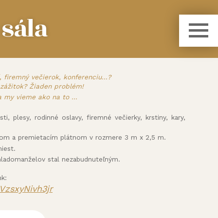
sála
 firemný večierok, konferenciu...?
ý zážitok? Žiaden problém!
 my vieme ako na to ...
, plesy, rodinné oslavy, firemné večierky, krstiny, kary,
torom a premietacím plátnom v rozmere 3 m x 2,5 m.
iest.
mladomanželov stal nezabudnuteľným.
k:
VzsxyNivh
3jr