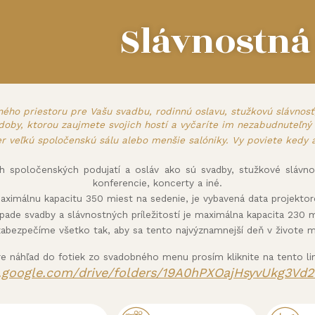
Slávnostná 
ho priestoru pre Vašu svadbu, rodinnú oslavu, stužkovú slávnosť,
ýzdoby, ktorou zaujmete svojich hostí a vyčaríte im nezabudnuteľn
veľkú spoločenskú sálu alebo menšie salóniky. Vy poviete kedy a
 spoločenských podujatí a osláv ako sú svadby, stužkové slávnosti
konferencie, koncerty a iné.
maximálnu kapacitu 350 miest na sedenie, je vybavená data projek
ípade svadby a slávnostných príležitostí je maximálna kapacita 230 m
abezpečíme všetko tak, aby sa tento najvýznamnejší deň v živote 
re náhľad do fotiek zo svadobného menu prosím kliknite na tento lin
e.google.com/
drive/folders/
19A0hPXOajHsyvUkg3Vd2