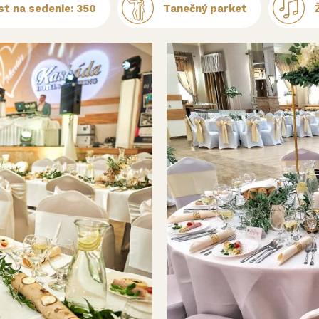
st na sedenie: 350
Tanečný parket