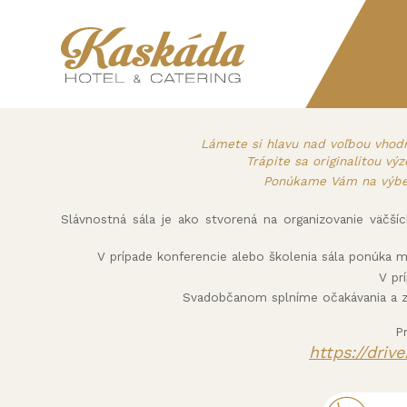
Lámete si hlavu nad voľbou vhodné
Trápite sa originalitou v
Ponúkame Vám na výber 
Slávnostná sála je ako stvorená na organizovanie väčších
V prípade konferencie alebo školenia sála ponúka 
V pr
Svadobčanom splníme očakávania a z
P
https://driv