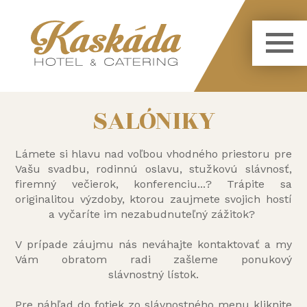
SALÓNIKY
Lámete si hlavu nad voľbou vhodného priestoru pre
Vašu svadbu, rodinnú oslavu, stužkovú slávnosť,
firemný večierok, konferenciu...? Trápite sa
originalitou výzdoby, ktorou zaujmete svojich hostí
a vyčaríte im nezabudnuteľný zážitok?
V prípade záujmu nás neváhajte kontaktovať a my
Vám obratom radi zašleme ponukový
slávnostný lístok.
Pre náhľad do fotiek zo slávnostného menu kliknite