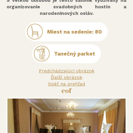
S veľkou obľubou je tento salónik využívaný na
organizovanie svadobných hostín a
narodeninových osláv.
Miest na sedenie: 80
Tanečný parket
Predchádzajúci obrázok
Ďalší obrázok
Späť na prehľad
cof