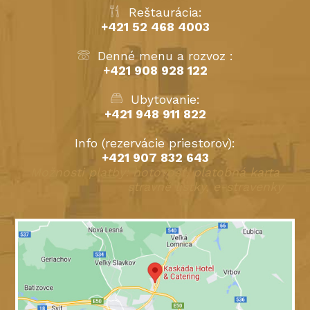
Reštaurácia:
+421 52 468 4003
Denné menu a rozvoz :
+421 908 928 122
Ubytovanie:
+421 948 911 822
Info (rezervácie priestorov):
+421 907 832 643
Možnosti platby: hotovosť, platobná karta
stravné lístky, e-stravenky