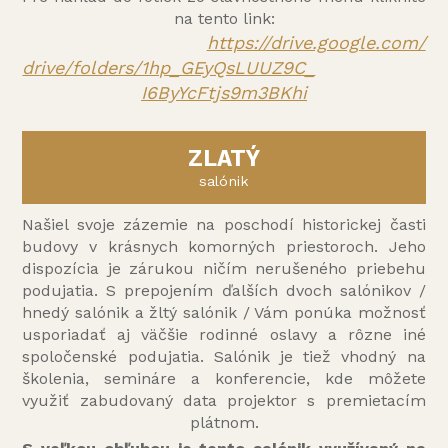
na tento link:
https://drive.google.com/
drive/folders/1hp_GEyQsLUUZ9C_
I6ByYcFtjs9m3BKhi
ZLATÝ
salónik
Našiel svoje zázemie na poschodí historickej časti
budovy v krásnych komorných priestoroch. Jeho
dispozícia je zárukou ničím nerušeného priebehu
podujatia. S prepojením ďalších dvoch salónikov /
hnedý salónik a žltý salónik / Vám ponúka možnosť
usporiadať aj väčšie rodinné oslavy a rôzne iné
spoločenské podujatia. Salónik je tiež vhodný na
školenia, semináre a konferencie, kde môžete
využiť zabudovaný data projektor s premietacím
plátnom.