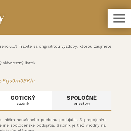
y
nciu...? Trápite sa originalitou výzdoby, ktorou zaujmete
slávnostný lístok.
YcFtjs9m3BKhi
GOTICKÝ
SPOLOČNÉ
salónik
priestory
ou ničím nerušeného priebehu podujatia. S prepojením
e iné spoločenské podujatia. Salónik je tiež vhodný na
emietacím plátnom.