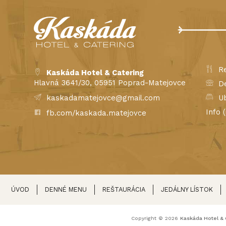
Re
Kaskáda Hotel & Catering
Hlavná 3641/30, 05951 Poprad-Matejovce
De
kaskadamatejovce@gmail.com
Ub
Info 
fb.com/kaskada.matejovce
Možno
str
ÚVOD
DENNÉ MENU
REŠTAURÁCIA
JEDÁLNY LÍSTOK
Copyright © 2026
Kaskáda Hotel & 