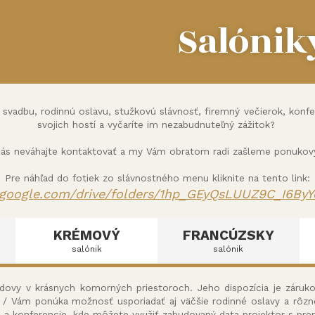
Salónik
vadbu, rodinnú oslavu, stužkovú slávnosť, firemný večierok, konfere
svojich hostí a vyčaríte im nezabudnuteľný zážitok?
nás neváhajte kontaktovať a my Vám obratom radi zašleme ponukový 
Pre náhľad do fotiek zo slávnostného menu kliknite na tento link:
e.google.com/
drive/folders/1hp_GEyQsLUUZ9C_
I6By
KRÉMOVÝ
FRANCÚZSKY
salónik
salónik
budovy v krásnych komorných priestoroch. Jeho dispozícia je záruk
k / Vám ponúka možnosť usporiadať aj väčšie rodinné oslavy a rôzn
e a konferencie, kde môžete využiť zabudovaný data projektor s pr