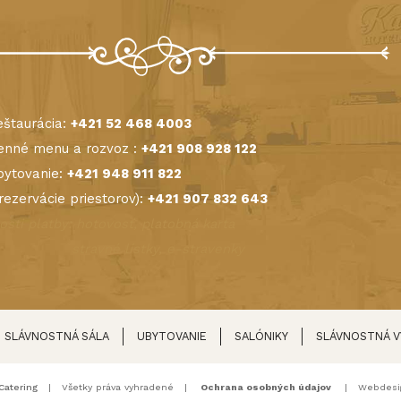
štaurácia:
+421 52 468 4003
nné menu a rozvoz :
+421 908 928 122
ytovanie:
+421 948 911 822
(rezervácie priestorov):
+421 907 832 643
sti platby: hotovosť, platobná karta
avné lístky, e-stravenky
SLÁVNOSTNÁ SÁLA
UBYTOVANIE
SALÓNIKY
SLÁVNOSTNÁ 
Catering
| Všetky práva vyhradené |
Ochrana osobných údajov
| Webdesi