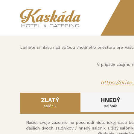
Lámete si hlavu nad voľbou vhodného priestoru pre Vašu s
V prípade záujmu 
https://driv
ZLATÝ
HNEDÝ
salónik
salónik
Našiel svoje zázemie na poschodí historickej časti 
ďalších dvoch salónikov / hnedý salónik a žltý salóni
školenia, seminár