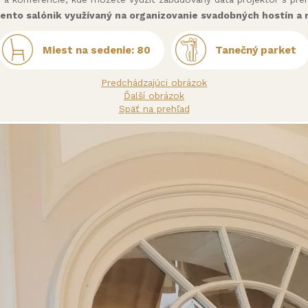
tento salónik využívaný na organizovanie svadobných hostín a 
Miest na sedenie: 80
Tanečný parket
Predchádzajúci obrázok
Ďalší obrázok
Späť na prehľad