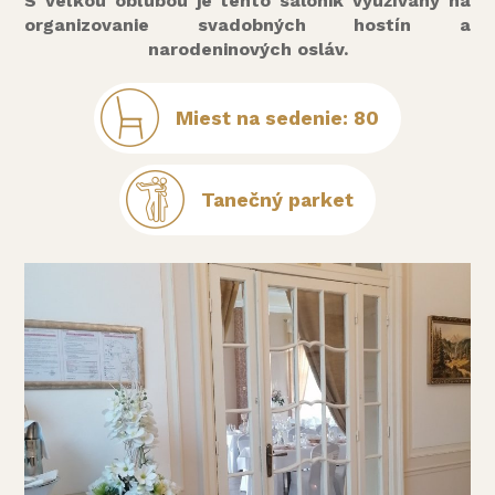
S veľkou obľubou je tento salónik využívaný na
organizovanie svadobných hostín a
narodeninových osláv.
Miest na sedenie: 80
Tanečný parket