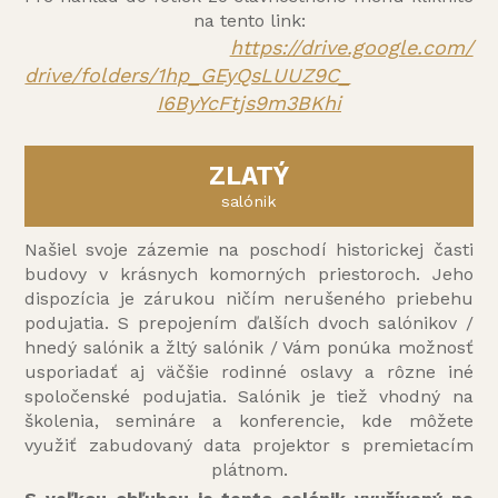
na tento link:
https://drive.google.com/
drive/folders/1hp_GEyQsLUUZ9C_
I6ByYcFtjs9m3BKhi
ZLATÝ
salónik
Našiel svoje zázemie na poschodí historickej časti
budovy v krásnych komorných priestoroch. Jeho
dispozícia je zárukou ničím nerušeného priebehu
podujatia. S prepojením ďalších dvoch salónikov /
hnedý salónik a žltý salónik / Vám ponúka možnosť
usporiadať aj väčšie rodinné oslavy a rôzne iné
spoločenské podujatia. Salónik je tiež vhodný na
školenia, semináre a konferencie, kde môžete
využiť zabudovaný data projektor s premietacím
plátnom.