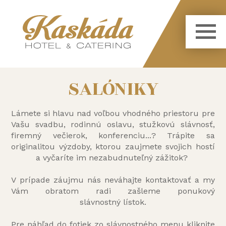
SALÓNIKY
Lámete si hlavu nad voľbou vhodného priestoru pre
Vašu svadbu, rodinnú oslavu, stužkovú slávnosť,
firemný večierok, konferenciu...? Trápite sa
originalitou výzdoby, ktorou zaujmete svojich hostí
a vyčaríte im nezabudnuteľný zážitok?
V prípade záujmu nás neváhajte kontaktovať a my
Vám obratom radi zašleme ponukový
slávnostný lístok.
Pre náhľad do fotiek zo slávnostného menu kliknite