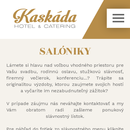
SALÓNIKY
Lámete si hlavu nad voľbou vhodného priestoru pre
Vašu svadbu, rodinnú oslavu, stužkovú slávnosť,
firemný večierok, konferenciu...? Trápite sa
originalitou výzdoby, ktorou zaujmete svojich hostí
a vyčaríte im nezabudnuteľný zážitok?
V prípade záujmu nás neváhajte kontaktovať a my
Vám obratom radi zašleme ponukový
slávnostný lístok.
Pre náhľad do fotiek zo slávnostného menu kliknite