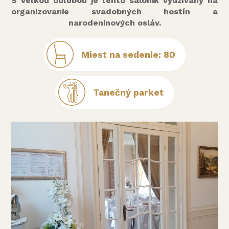
S veľkou obľubou je tento salónik využívaný na
organizovanie svadobných hostín a
narodeninových osláv.
Miest na sedenie: 80
Tanečný parket