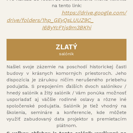
na tento link:
https://drive.google.com/
drive/folders/1hp_GEyQsLUUZ9C_
I6ByYcFtjs9m3BKhi
ZLATÝ
salónik
Našiel svoje zázemie na poschodí historickej časti
budovy v krásnych komorných priestoroch. Jeho
dispozícia je zárukou ničím nerušeného priebehu
podujatia. S prepojením ďalších dvoch salónikov /
hnedý salónik a žltý salónik / Vám ponúka možnosť
usporiadať aj väčšie rodinné oslavy a rôzne iné
spoločenské podujatia. Salónik je tiež vhodný na
školenia, semináre a konferencie, kde môžete
využiť zabudovaný data projektor s premietacím
plátnom.