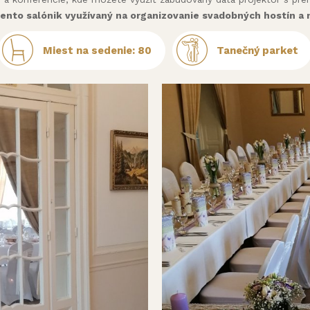
tento salónik využívaný na organizovanie svadobných hostín a 
Miest na sedenie: 80
Tanečný parket