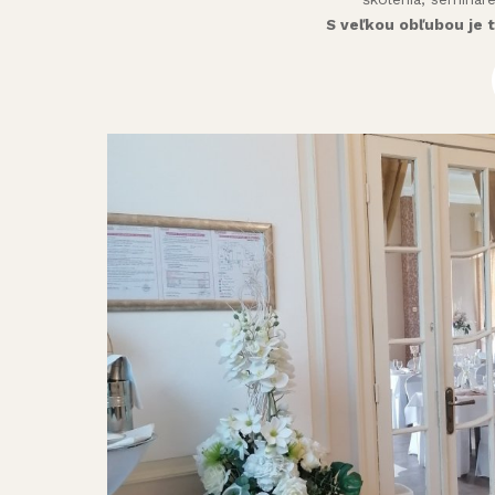
S veľkou obľubou je 