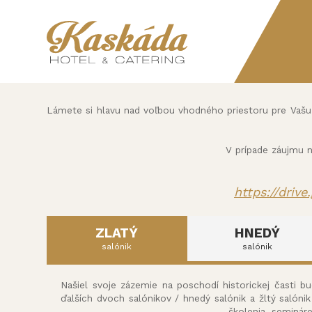
Lámete si hlavu nad voľbou vhodného priestoru pre Vašu s
V prípade záujmu 
https://driv
ZLATÝ
HNEDÝ
salónik
salónik
Našiel svoje zázemie na poschodí historickej časti 
ďalších dvoch salónikov / hnedý salónik a žltý salóni
školenia, seminár