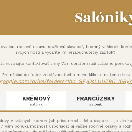
Salónik
vadbu, rodinnú oslavu, stužkovú slávnosť, firemný večierok, konfere
svojich hostí a vyčaríte im nezabudnuteľný zážitok?
nás neváhajte kontaktovať a my Vám obratom radi zašleme ponukový 
Pre náhľad do fotiek zo slávnostného menu kliknite na tento link:
e.google.com/
drive/folders/1hp_GEyQsLUUZ9C_
I6By
KRÉMOVÝ
FRANCÚZSKY
salónik
salónik
budovy v krásnych komorných priestoroch. Jeho dispozícia je záruk
k / Vám ponúka možnosť usporiadať aj väčšie rodinné oslavy a rôzn
e a konferencie, kde môžete využiť zabudovaný data projektor s pr