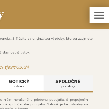
y
nciu...? Trápite sa originalitou výzdoby, ktorou zaujmete
slávnostný lístok.
YcFtjs9m3BKhi
GOTICKÝ
SPOLOČNÉ
salónik
priestory
ou ničím nerušeného priebehu podujatia. S prepojením
e iné spoločenské podujatia. Salónik je tiež vhodný na
emietacím plátnom.