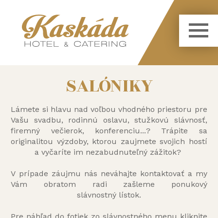
SALÓNIKY
Lámete si hlavu nad voľbou vhodného priestoru pre
Vašu svadbu, rodinnú oslavu, stužkovú slávnosť,
firemný večierok, konferenciu...? Trápite sa
originalitou výzdoby, ktorou zaujmete svojich hostí
a vyčaríte im nezabudnuteľný zážitok?
V prípade záujmu nás neváhajte kontaktovať a my
Vám obratom radi zašleme ponukový
slávnostný lístok.
Pre náhľad do fotiek zo slávnostného menu kliknite