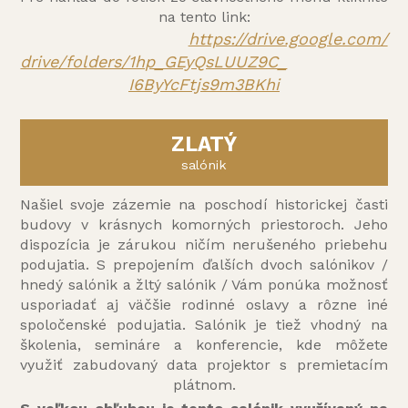
na tento link:
https://drive.google.com/
drive/folders/1hp_GEyQsLUUZ9C_
I6ByYcFtjs9m3BKhi
ZLATÝ
salónik
Našiel svoje zázemie na poschodí historickej časti
budovy v krásnych komorných priestoroch. Jeho
dispozícia je zárukou ničím nerušeného priebehu
podujatia. S prepojením ďalších dvoch salónikov /
hnedý salónik a žltý salónik / Vám ponúka možnosť
usporiadať aj väčšie rodinné oslavy a rôzne iné
spoločenské podujatia. Salónik je tiež vhodný na
školenia, semináre a konferencie, kde môžete
využiť zabudovaný data projektor s premietacím
plátnom.