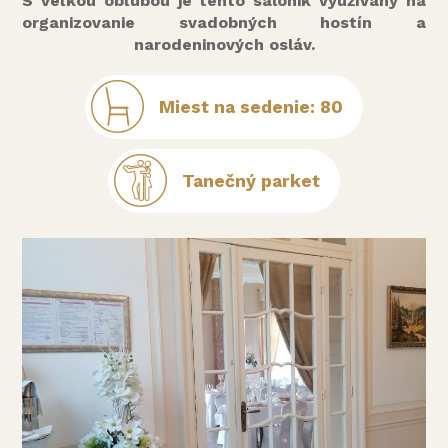
S veľkou obľubou je tento salónik využívaný na
organizovanie svadobných hostín a
narodeninových osláv.
Miest na sedenie: 80
Tanečný parket