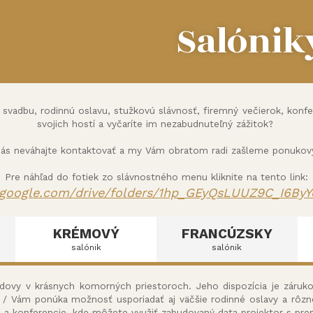
Salónik
vadbu, rodinnú oslavu, stužkovú slávnosť, firemný večierok, konfere
svojich hostí a vyčaríte im nezabudnuteľný zážitok?
nás neváhajte kontaktovať a my Vám obratom radi zašleme ponukový 
Pre náhľad do fotiek zo slávnostného menu kliknite na tento link:
e.google.com/
drive/folders/1hp_GEyQsLUUZ9C_
I6By
KRÉMOVÝ
FRANCÚZSKY
salónik
salónik
budovy v krásnych komorných priestoroch. Jeho dispozícia je záruk
k / Vám ponúka možnosť usporiadať aj väčšie rodinné oslavy a rôzn
e a konferencie, kde môžete využiť zabudovaný data projektor s pr