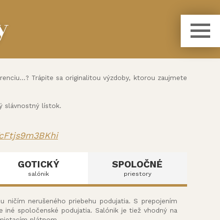
y
nciu...? Trápite sa originalitou výzdoby, ktorou zaujmete
slávnostný lístok.
YcFtjs9m3BKhi
GOTICKÝ
SPOLOČNÉ
salónik
priestory
ou ničím nerušeného priebehu podujatia. S prepojením
e iné spoločenské podujatia. Salónik je tiež vhodný na
emietacím plátnom.