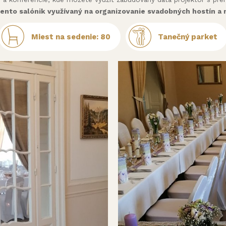
tento salónik využívaný na organizovanie svadobných hostín a 
Miest na sedenie: 80
Tanečný parket