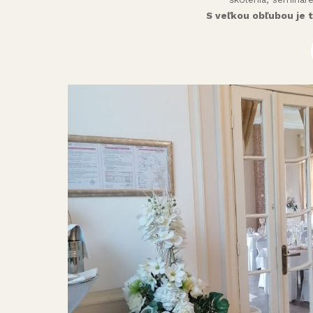
S veľkou obľubou je 