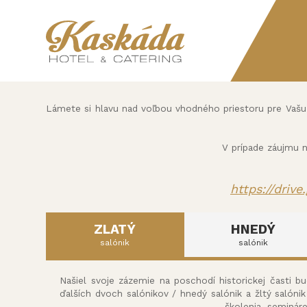
Lámete si hlavu nad voľbou vhodného priestoru pre Vašu s
V prípade záujmu 
https://driv
ZLATÝ
HNEDÝ
salónik
salónik
Našiel svoje zázemie na poschodí historickej časti 
ďalších dvoch salónikov / hnedý salónik a žltý salóni
školenia, seminár