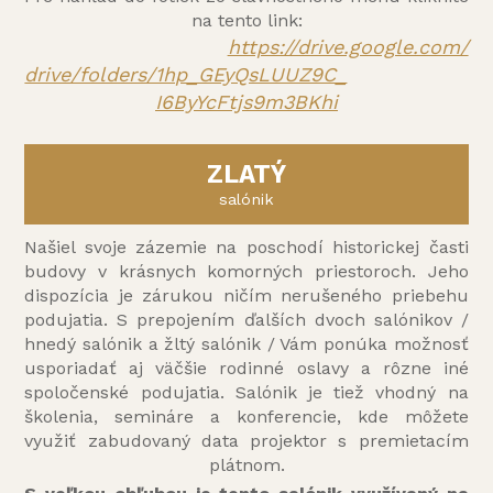
na tento link:
https://drive.google.com/
drive/folders/1hp_GEyQsLUUZ9C_
I6ByYcFtjs9m3BKhi
ZLATÝ
salónik
Našiel svoje zázemie na poschodí historickej časti
budovy v krásnych komorných priestoroch. Jeho
dispozícia je zárukou ničím nerušeného priebehu
podujatia. S prepojením ďalších dvoch salónikov /
hnedý salónik a žltý salónik / Vám ponúka možnosť
usporiadať aj väčšie rodinné oslavy a rôzne iné
spoločenské podujatia. Salónik je tiež vhodný na
školenia, semináre a konferencie, kde môžete
využiť zabudovaný data projektor s premietacím
plátnom.