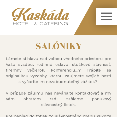
SALÓNIKY
Lámete si hlavu nad voľbou vhodného priestoru pre
Vašu svadbu, rodinnú oslavu, stužkovú slávnosť,
firemný večierok, konferenciu...? Trápite sa
originalitou výzdoby, ktorou zaujmete svojich hostí
a vyčaríte im nezabudnuteľný zážitok?
V prípade záujmu nás neváhajte kontaktovať a my
Vám obratom radi zašleme ponukový
slávnostný lístok.
Pre náhľad do fotiek zo slávnostného menu kliknite