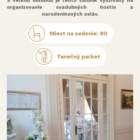
S veľkou obľubou je tento salónik využívaný na
organizovanie svadobných hostín a
narodeninových osláv.
Miest na sedenie: 80
Tanečný parket