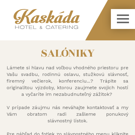
SALÓNIKY
Lámete si hlavu nad voľbou vhodného priestoru pre
Vašu svadbu, rodinnú oslavu, stužkovú slávnosť,
firemný večierok, konferenciu...? Trápite sa
originalitou výzdoby, ktorou zaujmete svojich hostí
a vyčaríte im nezabudnuteľný zážitok?
V prípade záujmu nás neváhajte kontaktovať a my
Vám obratom radi zašleme ponukový
slávnostný lístok.
Pre náhľad do fotiek zo slávnostného menu kliknite