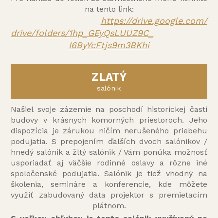
na tento link:
https://drive.google.com/
drive/folders/1hp_GEyQsLUUZ9C_
I6ByYcFtjs9m3BKhi
ZLATÝ
salónik
Našiel svoje zázemie na poschodí historickej časti
budovy v krásnych komorných priestoroch. Jeho
dispozícia je zárukou ničím nerušeného priebehu
podujatia. S prepojením ďalších dvoch salónikov /
hnedý salónik a žltý salónik / Vám ponúka možnosť
usporiadať aj väčšie rodinné oslavy a rôzne iné
spoločenské podujatia. Salónik je tiež vhodný na
školenia, semináre a konferencie, kde môžete
využiť zabudovaný data projektor s premietacím
plátnom.