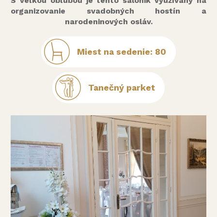
S veľkou obľubou je tento salónik využívaný na
organizovanie svadobných hostín a
narodeninových osláv.
Miest na sedenie: 80
Tanečný parket