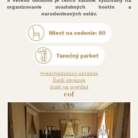
S veľkou obľubou je tento salónik využívaný na
organizovanie svadobných hostín a
narodeninových osláv.
Miest na sedenie: 80
Tanečný parket
Predchádzajúci obrázok
Ďalší obrázok
Späť na prehľad
cof