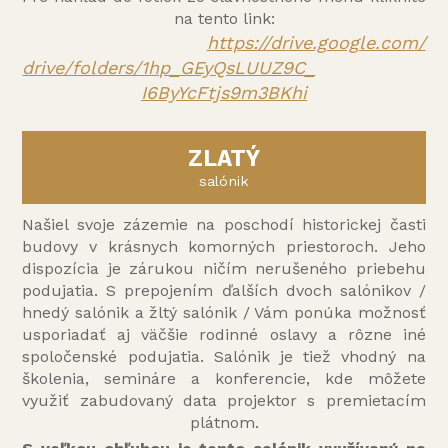
na tento link:
https://drive.google.com/
drive/folders/1hp_GEyQsLUUZ9C_
I6ByYcFtjs9m3BKhi
ZLATÝ
salónik
Našiel svoje zázemie na poschodí historickej časti
budovy v krásnych komorných priestoroch. Jeho
dispozícia je zárukou ničím nerušeného priebehu
podujatia. S prepojením ďalších dvoch salónikov /
hnedý salónik a žltý salónik / Vám ponúka možnosť
usporiadať aj väčšie rodinné oslavy a rôzne iné
spoločenské podujatia. Salónik je tiež vhodný na
školenia, semináre a konferencie, kde môžete
využiť zabudovaný data projektor s premietacím
plátnom.