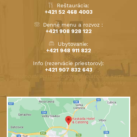
Reštaurácia:
+421 52 468 4003
Denné menu a rozvoz :
+421 908 928 122
Ubytovanie:
+421 948 911 822
Info (rezervácie priestorov):
+421 907 832 643
Možnosti platby: hotovosť, platobná karta
stravné lístky, e-stravenky