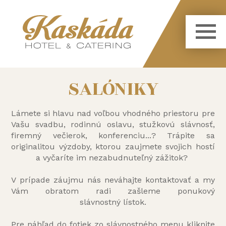
SALÓNIKY
Lámete si hlavu nad voľbou vhodného priestoru pre
Vašu svadbu, rodinnú oslavu, stužkovú slávnosť,
firemný večierok, konferenciu...? Trápite sa
originalitou výzdoby, ktorou zaujmete svojich hostí
a vyčaríte im nezabudnuteľný zážitok?
V prípade záujmu nás neváhajte kontaktovať a my
Vám obratom radi zašleme ponukový
slávnostný lístok.
Pre náhľad do fotiek zo slávnostného menu kliknite