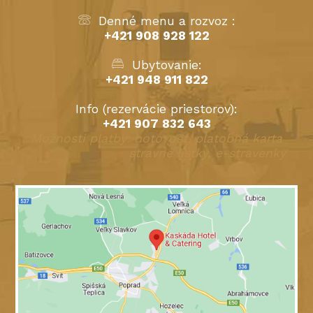
Denné menu a rozvoz :
+421 908 928 122
Ubytovanie:
+421 948 911 822
Info (rezervácie priestorov):
+421 907 832 643
Možnosti platby: hotovosť, platobná karta
stravné lístky, e-stravenky