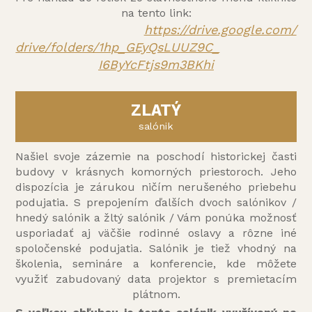
na tento link:
https://drive.google.com/
drive/folders/1hp_GEyQsLUUZ9C_
I6ByYcFtjs9m3BKhi
ZLATÝ
salónik
Našiel svoje zázemie na poschodí historickej časti
budovy v krásnych komorných priestoroch. Jeho
dispozícia je zárukou ničím nerušeného priebehu
podujatia. S prepojením ďalších dvoch salónikov /
hnedý salónik a žltý salónik / Vám ponúka možnosť
usporiadať aj väčšie rodinné oslavy a rôzne iné
spoločenské podujatia. Salónik je tiež vhodný na
školenia, semináre a konferencie, kde môžete
využiť zabudovaný data projektor s premietacím
plátnom.