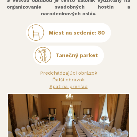
S veľkou obľubou je tento salónik využívaný na
organizovanie svadobných hostín a
narodeninových osláv.
Miest na sedenie: 80
Tanečný parket
Predchádzajúci obrázok
Ďalší obrázok
Späť na prehľad