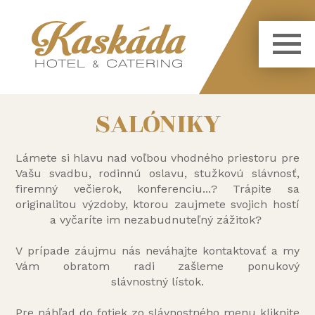
SALÓNIKY
Lámete si hlavu nad voľbou vhodného priestoru pre
Vašu svadbu, rodinnú oslavu, stužkovú slávnosť,
firemný večierok, konferenciu...? Trápite sa
originalitou výzdoby, ktorou zaujmete svojich hostí
a vyčaríte im nezabudnuteľný zážitok?
V prípade záujmu nás neváhajte kontaktovať a my
Vám obratom radi zašleme ponukový
slávnostný lístok.
Pre náhľad do fotiek zo slávnostného menu kliknite