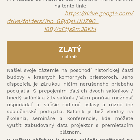
na tento link:
https://drive.google.com/
drive/folders/1hp_GEyQsLUUZ9C_
I6ByYcFtjs9m3BKhi
ZLATÝ
salónik
Našiel svoje zázemie na poschodí historickej časti
budovy v krásnych komorných priestoroch. Jeho
dispozícia je zárukou ničím nerušeného priebehu
podujatia. S prepojením ďalších dvoch salónikov /
hnedý salónik a žltý salónik / Vám ponúka možnosť
usporiadať aj väčšie rodinné oslavy a rôzne iné
spoločenské podujatia. Salónik je tiež vhodný na
školenia, semináre a konferencie, kde môžete
využiť zabudovaný data projektor s premietacím
plátnom.