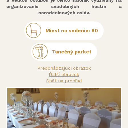
S veľkou obľubou je tento salónik využívaný na
organizovanie svadobných hostín a
narodeninových osláv.
Miest na sedenie: 80
Tanečný parket
Predchádzajúci obrázok
Ďalší obrázok
Späť na prehľad