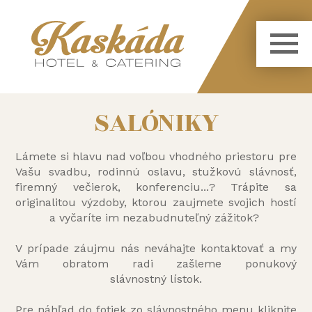
SALÓNIKY
Lámete si hlavu nad voľbou vhodného priestoru pre
Vašu svadbu, rodinnú oslavu, stužkovú slávnosť,
firemný večierok, konferenciu...? Trápite sa
originalitou výzdoby, ktorou zaujmete svojich hostí
a vyčaríte im nezabudnuteľný zážitok?
V prípade záujmu nás neváhajte kontaktovať a my
Vám obratom radi zašleme ponukový
slávnostný lístok.
Pre náhľad do fotiek zo slávnostného menu kliknite