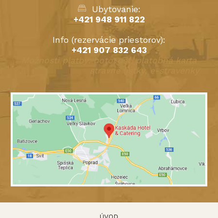
Ubytovanie:
+421 948 911 822
Info (rezervácie priestorov):
+421 907 832 643
Možnosti platby: hotovosť, platobná karta
stravné lístky, e-stravenky
ÚVOD