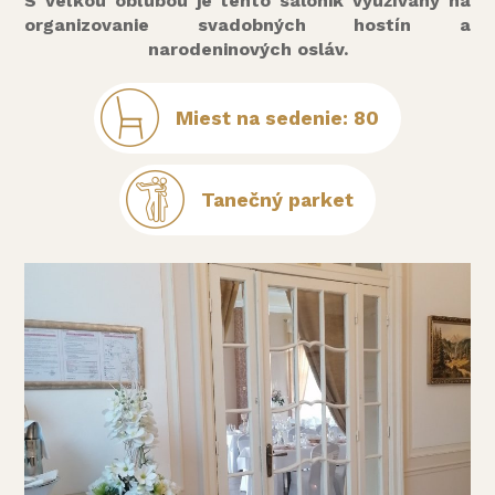
S veľkou obľubou je tento salónik využívaný na
organizovanie svadobných hostín a
narodeninových osláv.
Miest na sedenie: 80
Tanečný parket