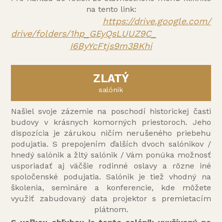
na tento link:
https://drive.google.com/
drive/folders/1hp_GEyQsLUUZ9C_
I6ByYcFtjs9m3BKhi
ZLATÝ
salónik
Našiel svoje zázemie na poschodí historickej časti
budovy v krásnych komorných priestoroch. Jeho
dispozícia je zárukou ničím nerušeného priebehu
podujatia. S prepojením ďalších dvoch salónikov /
hnedý salónik a žltý salónik / Vám ponúka možnosť
usporiadať aj väčšie rodinné oslavy a rôzne iné
spoločenské podujatia. Salónik je tiež vhodný na
školenia, semináre a konferencie, kde môžete
využiť zabudovaný data projektor s premietacím
plátnom.