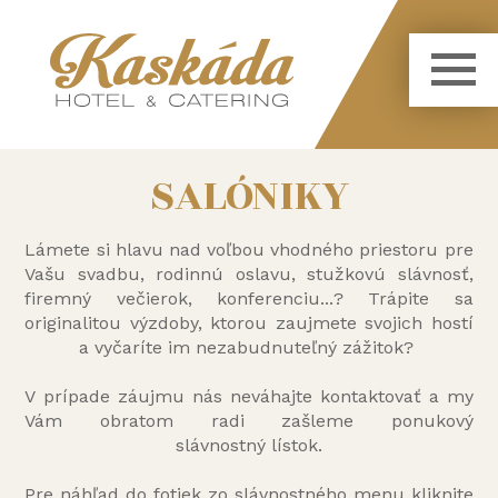
SALÓNIKY
Lámete si hlavu nad voľbou vhodného priestoru pre
Vašu svadbu, rodinnú oslavu, stužkovú slávnosť,
firemný večierok, konferenciu...? Trápite sa
originalitou výzdoby, ktorou zaujmete svojich hostí
a vyčaríte im nezabudnuteľný zážitok?
V prípade záujmu nás neváhajte kontaktovať a my
Vám obratom radi zašleme ponukový
slávnostný lístok.
Pre náhľad do fotiek zo slávnostného menu kliknite