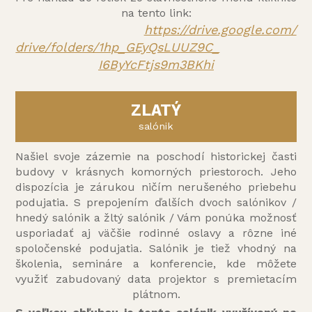
na tento link:
https://drive.google.com/
drive/folders/1hp_GEyQsLUUZ9C_
I6ByYcFtjs9m3BKhi
ZLATÝ
salónik
Našiel svoje zázemie na poschodí historickej časti
budovy v krásnych komorných priestoroch. Jeho
dispozícia je zárukou ničím nerušeného priebehu
podujatia. S prepojením ďalších dvoch salónikov /
hnedý salónik a žltý salónik / Vám ponúka možnosť
usporiadať aj väčšie rodinné oslavy a rôzne iné
spoločenské podujatia. Salónik je tiež vhodný na
školenia, semináre a konferencie, kde môžete
využiť zabudovaný data projektor s premietacím
plátnom.