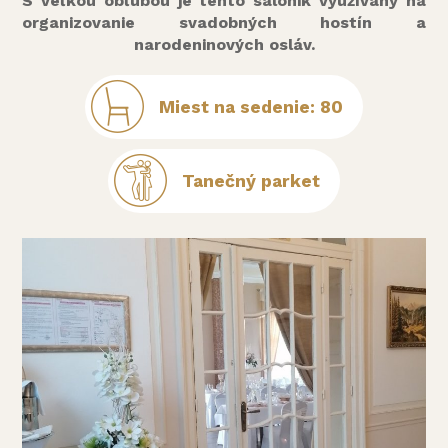
S veľkou obľubou je tento salónik využívaný na
organizovanie svadobných hostín a
narodeninových osláv.
Miest na sedenie: 80
Tanečný parket