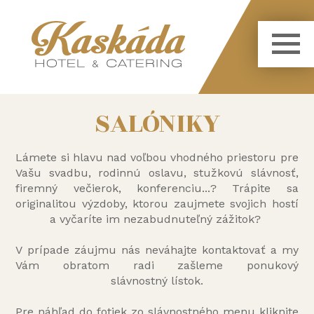
SALÓNIKY
Lámete si hlavu nad voľbou vhodného priestoru pre
Vašu svadbu, rodinnú oslavu, stužkovú slávnosť,
firemný večierok, konferenciu...? Trápite sa
originalitou výzdoby, ktorou zaujmete svojich hostí
a vyčaríte im nezabudnuteľný zážitok?
V prípade záujmu nás neváhajte kontaktovať a my
Vám obratom radi zašleme ponukový
slávnostný lístok.
Pre náhľad do fotiek zo slávnostného menu kliknite