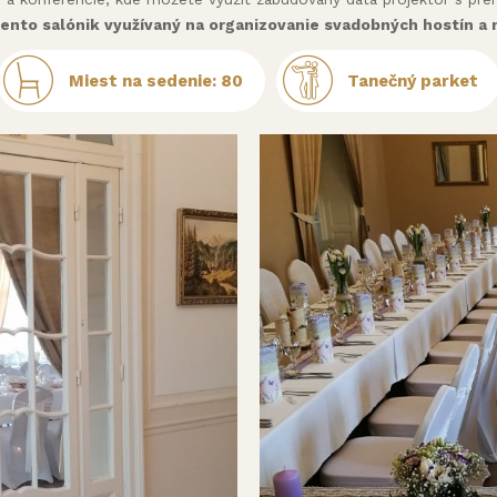
tento salónik využívaný na organizovanie svadobných hostín a 
Miest na sedenie: 80
Tanečný parket