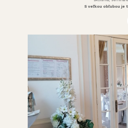
S veľkou obľubou je 