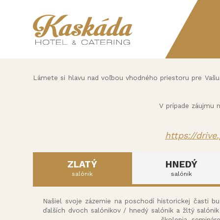
Lámete si hlavu nad voľbou vhodného priestoru pre Vašu s
V prípade záujmu 
https://driv
ZLATÝ
HNEDÝ
salónik
salónik
Našiel svoje zázemie na poschodí historickej časti 
ďalších dvoch salónikov / hnedý salónik a žltý salóni
školenia, seminár