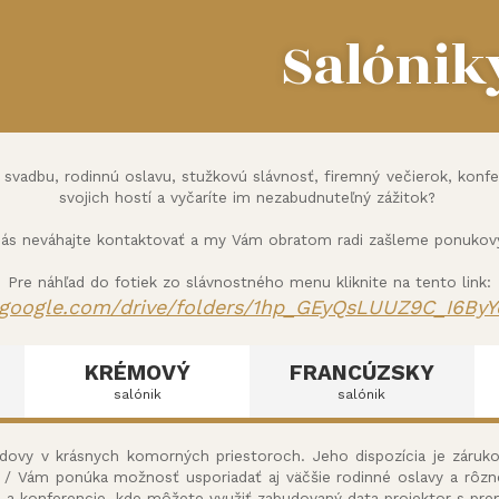
Salónik
vadbu, rodinnú oslavu, stužkovú slávnosť, firemný večierok, konfere
svojich hostí a vyčaríte im nezabudnuteľný zážitok?
nás neváhajte kontaktovať a my Vám obratom radi zašleme ponukový 
Pre náhľad do fotiek zo slávnostného menu kliknite na tento link:
e.google.com/
drive/folders/1hp_GEyQsLUUZ9C_
I6By
KRÉMOVÝ
FRANCÚZSKY
salónik
salónik
budovy v krásnych komorných priestoroch. Jeho dispozícia je záruk
k / Vám ponúka možnosť usporiadať aj väčšie rodinné oslavy a rôzn
e a konferencie, kde môžete využiť zabudovaný data projektor s pr