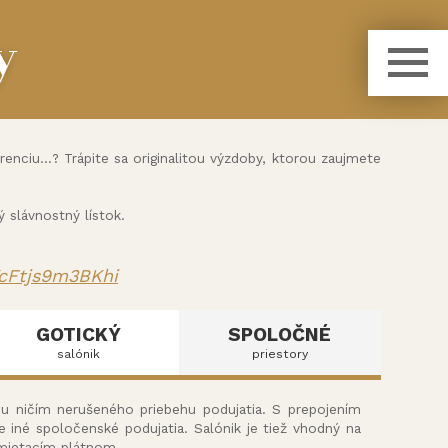
y
nciu...? Trápite sa originalitou výzdoby, ktorou zaujmete
slávnostný lístok.
YcFtjs9m3BKhi
GOTICKÝ
SPOLOČNÉ
salónik
priestory
ou ničím nerušeného priebehu podujatia. S prepojením
e iné spoločenské podujatia. Salónik je tiež vhodný na
emietacím plátnom.