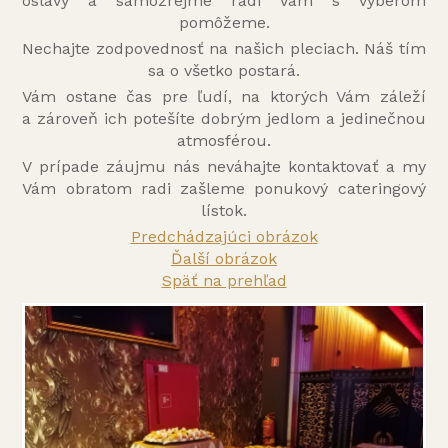
oslavy a samozrejme radi Vám s výberom
pomôžeme.
Nechajte zodpovednosť na našich pleciach. Náš tím
sa o všetko postará.
Vám ostane čas pre ľudí, na ktorých Vám záleží
a zároveň ich potešíte dobrým jedlom a jedinečnou
atmosférou.
V prípade záujmu nás neváhajte kontaktovať a my
Vám obratom radi zašleme ponukový cateringový
lístok.
Predchádzajúci obrázok
Ďalší obrázok
Späť na prehľad