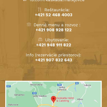
Reštaurácia:
+421 52 468 4003
Denné menu a rozvoz :
+421 908 928 122
Ubytovanie:
+421 948 911 822
Info (rezervácie priestorov):
+421 907 832 643
Možnosti platby: hotovosť, platobná karta
stravné lístky, e-stravenky