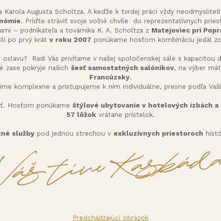
 Karola Augusta Scholtza. A keďže k tvrdej práci vždy neodmysliteľn
onómie
. Príďte stráviť svoje voľné chvíle do reprezentatívnych prie
ami – podnikateľa a továrnika K. A. Scholtza z
Matejoviec pri Pop
ili po prvý krát
v roku 2007
ponúkame hosťom kombináciu jedál zo 
 oslavu? Radi Vás privítame v našej spoločenskej sále s kapacitou
né zase pokryje našich
šesť samostatných salónikov
, na výber má
Francúzsky
.
ime komplexne a pristupujeme k nim individuálne, presne podľa Vaši
vať. Hosťom ponúkame
štýlové ubytovanie v hotelových izbách 
57 lôžok
vrátane prístelok.
né služby
pod jednou strechou v
exkluzívnych priestoroch
histó
Predchádzajúci obrázok