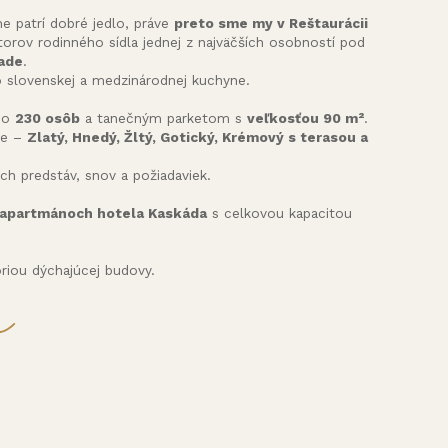
e patrí dobré jedlo, práve
preto sme my v Reštaurácii
storov rodinného sídla jednej z najväčších osobností pod
rade
.
slovenskej a medzinárodnej kuchyne.
 do
230 osôb
a tanečným parketom s
veľkosťou 90 m²
.
te –
Zlatý, Hnedý, Žltý, Gotický, Krémový s terasou a
ch predstáv, snov a požiadaviek.
a apartmánoch hotela Kaskáda
s celkovou kapacitou
riou dýchajúcej budovy.