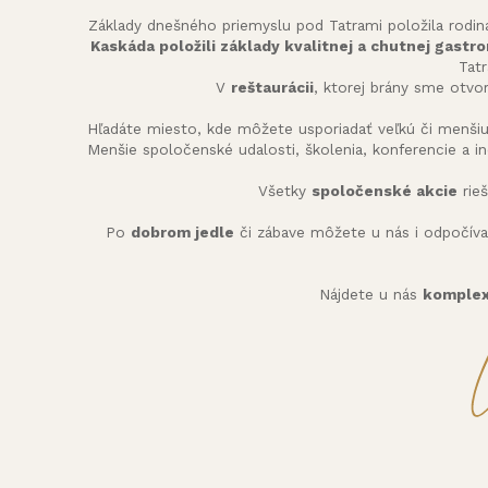
Základy dnešného priemyslu pod Tatrami položila rodina
Kaskáda položili základy kvalitnej a chutnej gastr
Tatr
V
reštaurácii
, ktorej brány sme otvor
Hľadáte miesto, kde môžete usporiadať veľkú či menšiu
Menšie spoločenské udalosti, školenia, konferencie a i
Všetky
spoločenské akcie
rieš
Po
dobrom jedle
či zábave môžete u nás i odpočí
Nájdete u nás
komplex